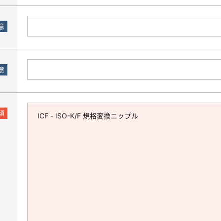
意
意
須