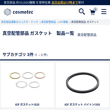
真空部品
約10,000種類
を常時在庫
当日出荷は17時まで
受付
0
真空部品通販ならコスモ・テック
真空配管部品
ICF規格
真空配管部品 ガスケット
真空配管部品 ガスケット 製品一覧
真空配管部品
会員登録がお済みでない方
会員登録をすれば、便利な機能がご利用いただけ
サブカテゴリ 3件
ます。
(1 ～3 件)
ICF ガスケット(53)
ICF ガスケット バイトン(10)