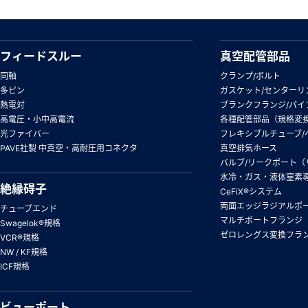
フィードスルー
真空配管部品
同軸
クランプ/ボルト
多ピン
ガスケット/センターリ
熱電対
ブランクフランジ/パイ
高電圧・小中高電流
各種配管部品（規格変
光ファイバー
フレキシブルチューブ/
PAVE社製 中真空・高耐圧用コネクタ
真空排気ホース
バルブ/リークポート（
水冷・ガス・液体窒素
絶縁碍子
CeFiX®システム
両面エッジラジアルポ
チューブエンド
マルチポートフランジ
Swagelok®規格
ゼロレングス変換フラ
VCR®規格
NW / KF規格
ICF規格
ビューポート