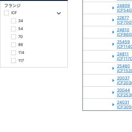
フランジ
24809
ICF54G
ICF
22877
34
ICF70G
54
24810
ICF86G
70
25459
86
ICF114
114
24811
ICF117
117
25460
152
ICF152
203
20037
ICF203
253
20044
305
ICF253
24031
ICF305