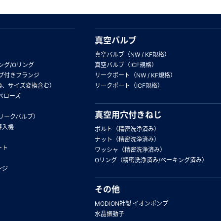
真空バルブ
真空バルブ（NW / KF規格）
ング/Oリング
真空バルブ（ICF規格）
プ付きフランジ
リークポート（NW / KF規格）
換、サイズ変換含む）
リークポート（ICF規格）
ベローズ
真空用穴付きねじ
リークバルブ）
導入機
ボルト（精密洗浄済み）
ナット（精密洗浄済み）
ート
ワッシャ（精密洗浄済み）
Oリング（精密洗浄済み/ベーキング済み）
ンジ
その他
MODION社製 イオンポンプ
水晶振動子