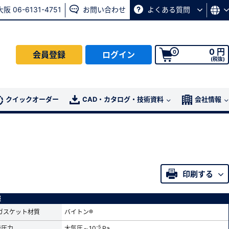
大阪 06-6131-4751
お問い合わせ
よくある質問
0 円
0
会員登録
ログイン
(税抜)
会員の方はこちら
クイックオーダー
CAD・カタログ・技術資料
会社情報
ログイン
パスワード再発行ページ
へ
印刷する
、
お問い合わせページ
よりお問い合わせください
報
ガスケット材質
バイトン®
-5
能圧力
大気圧～10
Pa