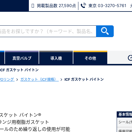
掲載製品数 27,590点
東京 03-3270-5761
ない方
真空バルブ
導入機
その他
用いただけます。
ICF ガスケット バイトン
/Oリング
ガスケット（ICF規格）
ICF ガスケット バイトン
※パスワードをお忘れの方は、
※メールアドレスを忘れた方は
ガスケット バイトン®
基本情
フランジ用樹脂ガスケット
シール/
ールのため繰り返しの使用が可能
使用可