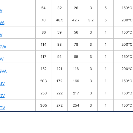
54
32
26
3
5
150℃
V
70
48.5
42.7
3.2
5
200℃
VA
86
59
56
3
1
150℃
V
114
83
78
3
1
200℃
GVA
117
92
85
3
1
150℃
GV
152
121
116
3
1
200℃
GVA
203
172
166
3
1
150℃
GV
253
222
217
3
1
150℃
GV
305
272
254
3
1
150℃
GV