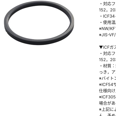
・対応フラ
152，2
・ICF3
・使用温
※NW/
※JIS-
新規会員登録（無料
▼ICF
・対応フラ
※新規会員登録をお申し込み頂いてから本登録となるまで
152，2
また当社の判断によりお断りする場合があります。
・材質：
っき，ア
※バイト
※ICF
仕様向け
※ICF
場合があ
※上記に
ん。予め