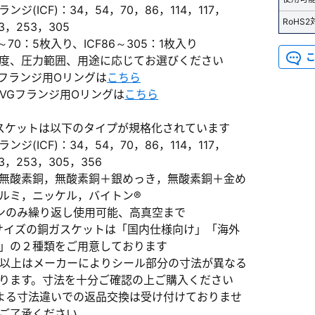
ンジ(ICF)：34，54，70，86，114，117，
RoHS2
03，253，305
4～70：5枚入り、ICF86～305：1枚入り
度、圧力範囲、用途に応じてお選びください
KFフランジ用Oリングは
こちら
VF/VGフランジ用Oリングは
こちら
）
ガスケットは以下のタイプが規格化されています
ンジ(ICF)：34，54，70，86，114，117，
、数日間かかる場合があります。
03，253，305，356
無酸素銅，無酸素銅＋銀めっき，無酸素銅＋金め
ルミ，ニッケル，バイトン®
ンのみ繰り返し使用可能、高真空まで
54サイズの銅ガスケットは「国内仕様向け」「海外
」の２種類をご用意しております
305以上はメーカーによりシール部分の寸法が異なる
ります。寸法を十分ご確認の上ご購入ください
よる寸法違いでの返品交換は受け付けておりませ
ご了承ください