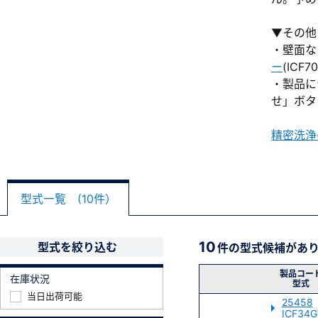
▼その他
・壁面な
ー
(IC
・製品に
せ」ボタ
精密洗浄
型式一覧 (10件）
10
型式を絞り込む
件の型式候補があ
製品コー
在庫状況
型式
当日出荷可能
25458
ICF34G