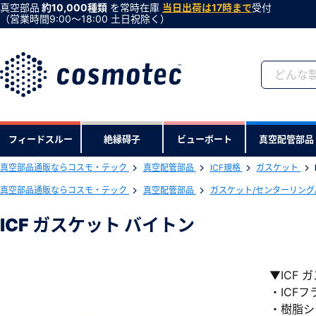
真空部品
約10,000種類
を常時在庫
当日出荷は17時まで
受付
（営業時間9:00〜18:00 土日祝除く）
会員登録がお済みで
フィードスルー
絶縁碍子
ビューポート
真空配管部品
会員登録をすれば、便利な機能がご利
真空部品通販ならコスモ・テック
真空配管部品
ICF規格
ガスケット
真空部品通販ならコスモ・テック
真空配管部品
ガスケット/センターリング
ICF ガスケット バイトン
▼ICF 
・ICF
・樹脂シ