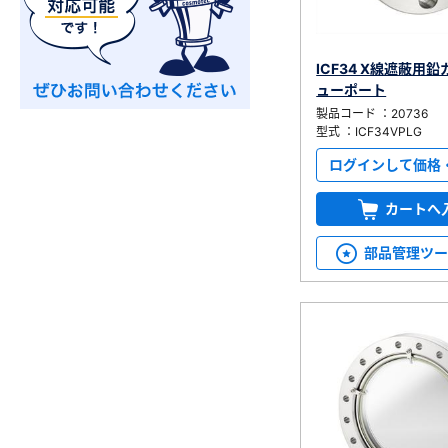
ICF34 X線遮蔽用
ューポート
製品コード ：20736
型式 ：ICF34VPLG
ログインして価格
カートへ
部品管理ツ