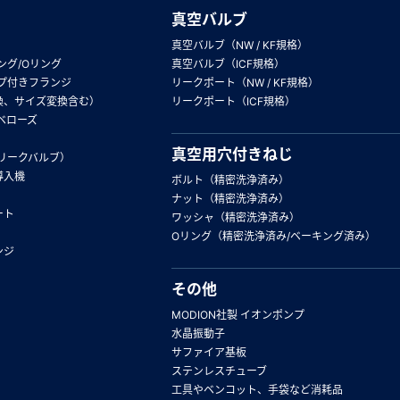
真空バルブ
真空バルブ（NW / KF規格）
ング/Oリング
真空バルブ（ICF規格）
プ付きフランジ
リークポート（NW / KF規格）
換、サイズ変換含む）
リークポート（ICF規格）
ベローズ
真空用穴付きねじ
リークバルブ）
導入機
ボルト（精密洗浄済み）
ナット（精密洗浄済み）
ート
ワッシャ（精密洗浄済み）
Oリング（精密洗浄済み/ベーキング済み）
ンジ
その他
MODION社製 イオンポンプ
水晶振動子
サファイア基板
ステンレスチューブ
工具やベンコット、手袋など消耗品