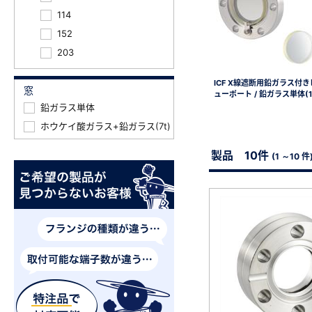
114
152
203
ICF X線遮断用鉛ガラス付き
窓
ューポート / 鉛ガラス単体(1
鉛ガラス単体
新規会員登録（無料
ホウケイ酸ガラス+鉛ガラス(7t)
※新規会員登録をお申し込み頂いてから本登録となるまで
製品 10件
(1 ～10 件
また当社の判断によりお断りする場合があります。