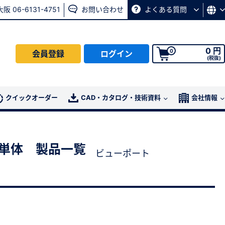
大阪 06-6131-4751
お問い合わせ
よくある質問
0 円
0
会員登録
ログイン
(税抜)
会員の方はこちら
クイックオーダー
CAD・カタログ・技術資料
会社情報
ログイン
ス単体 製品一覧
ビューポート
パスワード再発行ページ
へ
、
お問い合わせページ
よりお問い合わせください