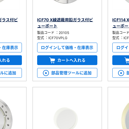
鉛ガラス付ビ
ICF70 X線遮蔽用鉛ガラス付ビ
ICF11
ューポート
ューポー
製品コード ：20105
製品コード 
型式 ：ICF70VPLG
型式 ：ICF
・在庫表示
ログインして価格・在庫表示
ログイ
入れる
カートへ入れる
ールに追加
部品管理ツールに追加