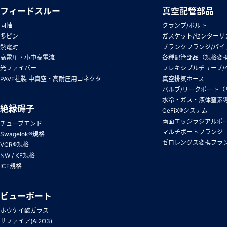
フィードスルー
真空配管部品
同軸
クランプ/ボルト
多ピン
ガスケット/センターリ
熱電対
ブランクフランジ/パイ
高電圧・小中高電流
各種配管部品（規格変
光ファイバー
フレキシブルチューブ/
PAVE社製 中真空・高耐圧用コネクタ
真空排気ホース
バルブ/リークポート（
水冷・ガス・液体窒素
絶縁碍子
CeFiX®システム
両面エッジラジアルポ
チューブエンド
マルチポートフランジ
Swagelok®規格
ゼロレングス変換フラ
VCR®規格
NW / KF規格
ICF規格
ビューポート
ホウケイ酸ガラス
サファイア(Al2O3)