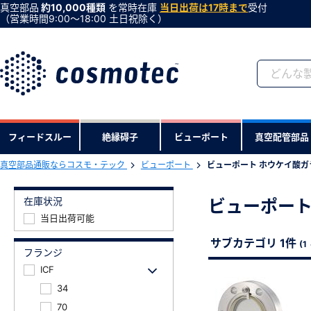
真空部品
約10,000種類
を常時在庫
当日出荷は17時まで
受付
（営業時間9:00〜18:00 土日祝除く）
会員登録がお済みで
フィードスルー
絶縁碍子
ビューポート
真空配管部品
会員登録をすれば、便利な機能がご利
真空部品通販ならコスモ・テック
ビューポート
ビューポート ホウケイ酸ガラ
在庫状況
ビューポート
当日出荷可能
サブカテゴリ 1件
(1
フランジ
ICF
34
70