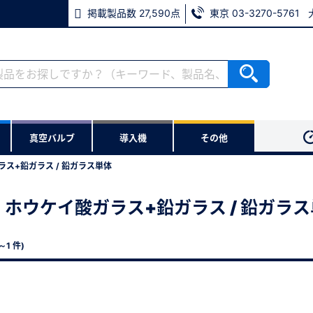
掲載製品数 27,590点
東京 03-3270-5761
ない方
真空バルブ
導入機
その他
用いただけます。
ス+鉛ガラス / 鉛ガラス単体
 ホウケイ酸ガラス+鉛ガラス / 鉛ガラ
※パスワードをお忘れの方は、
※メールアドレスを忘れた方は
 ～1 件)