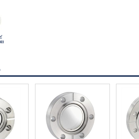
ビ
0)
）
、数日間かかる場合があります。
)