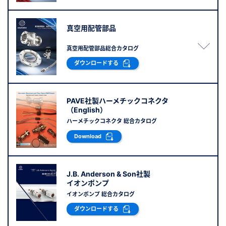
新規会員登録（無料）
真空用配管部品
※新規会員登録をお申し込み頂いてから本登録となるまで、数日間かかる場合
真空用配管部品総合カタログ
があります。また当社の判断によりお断りする場合があります。
ダウンロードする
会員の方はこちら
PAVE社製ハーメチックコネクタ
（English）
ログイン
ハーメチックコネクタ 総合カタログ
※パスワードをお忘れの方は、
パスワード再発行ページ
へ
Download
※メールアドレスを忘れた方は、
お問い合わせページ
よりお問い合わせくださ
い
J.B. Anderson & Son社製
イオンポンプ
イオンポンプ 総合カタログ
ダウンロードする