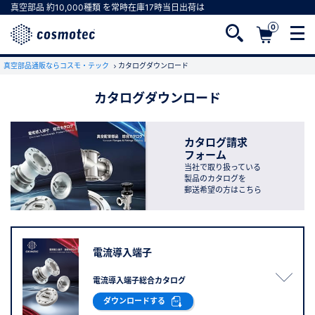
真空部品
約10,000種類
を常時在庫
17時
当日出荷は
0
真空部品通販ならコスモ・テック
カタログダウンロード
カタログダウンロード
会員登録がお済みでない方
会員登録をすれば、便利な機能がご利用いただけ
カタログ請求
フォーム
ます。
当社で取り扱っている
製品のカタログを
郵送希望の方はこちら
電流導入端子
電流導入端子総合カタログ
ダウンロードする