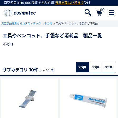
真空部品
約10,000種類
を常時在庫
当日出荷は17時まで
受付
0
真空部品通販ならコスモ・テック
その他
工具やベンコット、手袋など消耗品
工具やベンコット、手袋など消耗品 製品一覧
その他
会員登録がお済みでない方
会員登録をすれば、便利な機能がご利用いただけ
ます。
20件
40件
60件
サブカテゴリ 10件
(1 ～10 件)