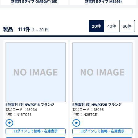
熱電対 Eタイプ OMEGA™(65)
熱電対 Eタイプ MS(46)
新規会員登録（無料）
※新規会員登録をお申し込み頂いてから本登録となるまで、数日間かかる場合
20件
40件
60件
製品 111件
(1 ～20 件)
があります。また当社の判断によりお断りする場合があります。
会員の方はこちら
ログイン
※パスワードをお忘れの方は、
パスワード再発行ページ
へ
※メールアドレスを忘れた方は、
お問い合わせページ
よりお問い合わせくださ
い
E熱電対 1対 NW/KF16 フランジ
E熱電対 1対 NW/KF25 フランジ
製品コード ：18034
製品コード ：18035
型式 ：N16TCE1
型式 ：N25TCE1
ログインして価格・在庫表示
ログインして価格・在庫表示