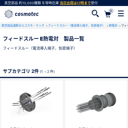
真空部品
約10,000種類
を常時在庫
当日出荷は17時まで
受付
0
真空部品通販ならコスモ・テック
フィードスルー（電流導入端子、気密端子）
熱電対
フィ
フィードスルー E熱電対 製品一覧
フィードスルー（電流導入端子、気密端子）
会員登録がお済みでない方
会員登録をすれば、便利な機能がご利用いただけ
ます。
サブカテゴリ 2件
(1 ～2 件)