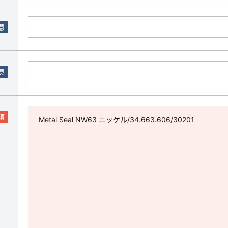
意
意
須