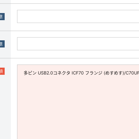
意
意
須