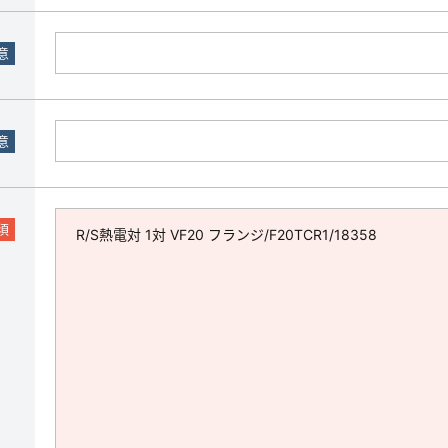
意
意
須