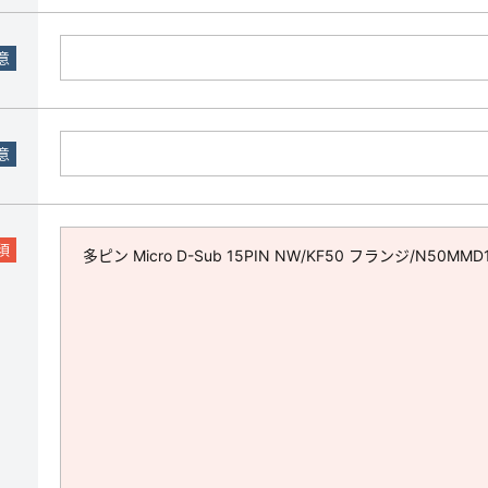
意
意
須