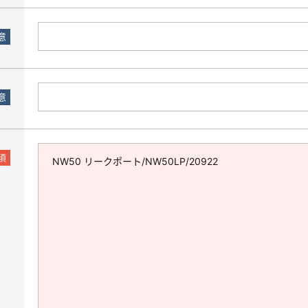
意
意
須