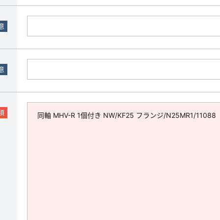
意
意
須