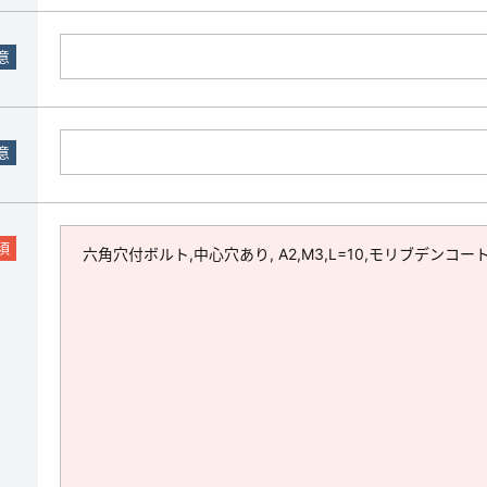
意
意
須