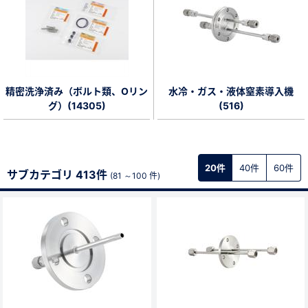
精密洗浄済み（ボルト類、Oリン
水冷・ガス・液体窒素導入機
グ）(14305)
(516)
20件
40件
60件
サブカテゴリ 413件
(81 ～100 件)