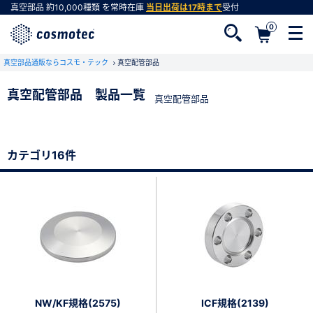
真空部品
約10,000種類
を常時在庫
当日出荷は17時まで
受付
0
真空部品通販ならコスモ・テック
真空配管部品
真空配管部品 製品一覧
真空配管部品
会員登録がお済みでない方
会員登録をすれば、便利な機能がご利用いただけ
カテゴリ16件
ます。
NW/KF規格(2575)
ICF規格(2139)