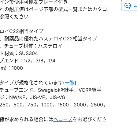
インで使用可能なブレード付き
れの耐圧値はページ下部の型式一覧またはカタロ
参照ください
ロイC22相当タイプ
、耐薬品に優れたハステロイC22相当タイプ
、チューブ材質：ハステロイ
）
ド材質：SUS304
エンド：1/2，3/8，1/4
、数日間かかる場合があります。
m)：1000
タイプが規格化されています(
一覧
)
チューブエンド、Swagelok®継手，VCR®継手
：NW/KF，JIS-VF，JIS-VG
50，500，750，1000，1500，2000，2500，
縮が求められる場合には
ベローズ
をお選びくださ