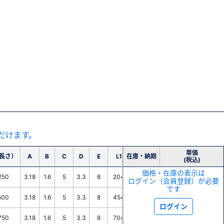
だけます。
単価
（長さ）
A
B
C
D
E
L1
在庫・納期
参考耐圧値(MPa)
固定曲げ半径(
(税込)
価格・在庫の表示は
250
3.18
1.6
5
3.3
8
204
6.1
10
ログイン（会員登録）が必要
です
500
3.18
1.6
5
3.3
8
454
6.1
10
ログイン
750
3.18
1.6
5
3.3
8
704
6.1
10