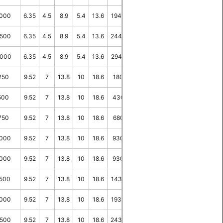
000
6.35
4.5
8.9
5.4
13.6
1940
8.2
30
500
6.35
4.5
8.9
5.4
13.6
2440
8.2
30
000
6.35
4.5
8.9
5.4
13.6
2940
8.2
30
250
9.52
7
13.8
10
18.6
180
5.3
30
500
9.52
7
13.8
10
18.6
430
5.3
30
750
9.52
7
13.8
10
18.6
680
5.3
30
000
9.52
7
13.8
10
18.6
930
5.3
30
000
9.52
7
13.8
10
18.6
930
5.3
-
500
9.52
7
13.8
10
18.6
1430
5.3
30
000
9.52
7
13.8
10
18.6
1930
5.3
30
500
9.52
7
13.8
10
18.6
2430
5.3
30