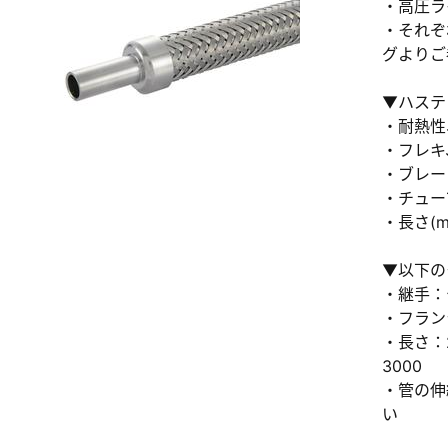
・高圧ラ
・それぞ
グよりご
▼ハステ
・耐熱性
・フレキ
新規会員登録（無料
・ブレー
・チューブ
※新規会員登録をお申し込み頂いてから本登録となるまで
・長さ(m
また当社の判断によりお断りする場合があります。
▼以下の
・継手：
・フランジ
・長さ：2
3000
・管の伸
い