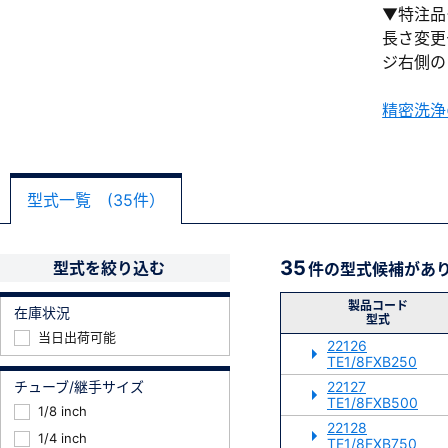
▼特注品
長さ変更
ジ右側の
精密洗浄
型式一覧 (35件）
35
型式を絞り込む
件の型式候補があ
製品コード
在庫状況
型式
当日出荷可能
22126
TE1/8FXB250
チューブ/継手サイズ
22127
TE1/8FXB500
1/8 inch
22128
1/4 inch
TE1/8FXB750