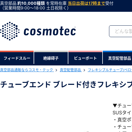
真空部品
約10,000種類
を常時在庫
当日出荷は17時まで
受付
（営業時間9:00〜18:00 土日祝除く）
会員登録がお済みで
フィードスルー
絶縁碍子
ビューポート
真空配管部品
会員登録をすれば、便利な機能がご利
真空部品通販ならコスモ・テック
真空配管部品
フレキシブルチューブ/ベロ
チューブエンド ブレード付きフレキシブル
▼チュー
SUSタ
・真空ポ
・チューブ