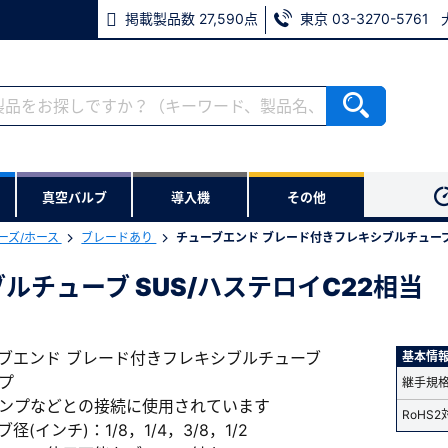
掲載製品数 27,590点
東京 03-3270-5761
ない方
真空バルブ
導入機
その他
用いただけます。
ーズ/ホース
ブレードあり
チューブエンド ブレード付きフレキシブルチューブ 
チューブ SUS/ハステロイC22相当
※パスワードをお忘れの方は、
※メールアドレスを忘れた方は
ブエンド ブレード付きフレキシブルチューブ
基本情
イプ
継手規
ンプなどとの接続に使用されています
RoHS2
径(インチ)：1/8，1/4，3/8，1/2