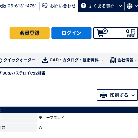
大阪 06-6131-4751
お問い合わせ
よくある質問
0 円
0
会員登録
ログイン
(税抜)
会員の方はこちら
クイックオーダー
CAD・カタログ・技術資料
会社情報
SUS/ハステロイC22相当
ログイン
印刷する
パスワード再発行ページ
へ
、
お問い合わせページ
よりお問い合わせください
報
格
チューブエンド
対応
○