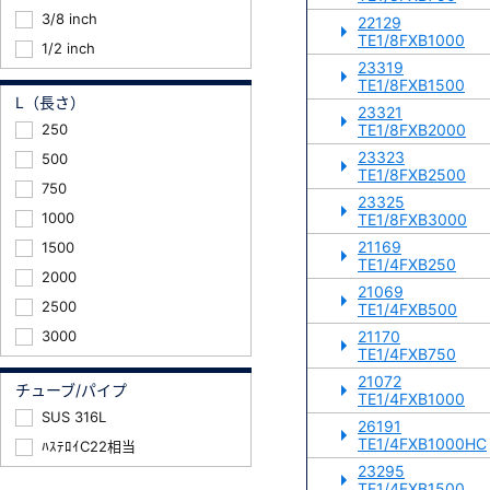
3/8 inch
22129
TE1/8FXB1000
1/2 inch
23319
TE1/8FXB1500
L（長さ）
23321
250
TE1/8FXB2000
23323
500
TE1/8FXB2500
750
23325
1000
TE1/8FXB3000
21169
1500
TE1/4FXB250
2000
21069
2500
TE1/4FXB500
3000
21170
TE1/4FXB750
21072
チューブ/パイプ
TE1/4FXB1000
SUS 316L
26191
TE1/4FXB1000HC
ﾊｽﾃﾛｲC22相当
23295
TE1/4FXB1500