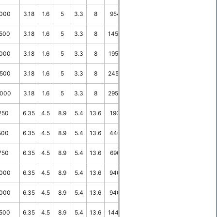
000
3.18
1.6
5
3.3
8
954
6.1
10
500
3.18
1.6
5
3.3
8
1454
6.1
10
000
3.18
1.6
5
3.3
8
1954
6.1
10
500
3.18
1.6
5
3.3
8
2454
6.1
10
000
3.18
1.6
5
3.3
8
2954
6.1
10
250
6.35
4.5
8.9
5.4
13.6
190
8.2
30
500
6.35
4.5
8.9
5.4
13.6
440
8.2
30
750
6.35
4.5
8.9
5.4
13.6
690
8.2
30
000
6.35
4.5
8.9
5.4
13.6
940
8.2
30
000
6.35
4.5
8.9
5.4
13.6
940
8.2
-
500
6.35
4.5
8.9
5.4
13.6
1440
8.2
30