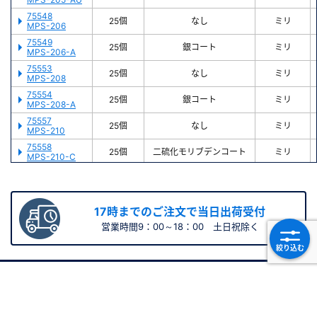
75548
25個
なし
ミリ
MPS-206
75549
25個
銀コート
ミリ
MPS-206-A
75553
25個
なし
ミリ
MPS-208
75554
25個
銀コート
ミリ
MPS-208-A
75557
25個
なし
ミリ
MPS-210
75558
25個
二硫化モリブデンコート
ミリ
MPS-210-C
75559
25個
ニッケルコート
ミリ
MPS-210-K
75561
35個
なし
ミリ
MPS-305
17時までのご注文で当日出荷受付
75562
営業時間9：00～18：00 土日祝除く
25個
銀コート
ミリ
MPS-305-A
絞り込む
75563
25個
二硫化モリブデンコート
ミリ
MPS-305-C
75564
25個
ニッケルコート
ミリ
お問い合わせ
MPS-305-K
75571
25個
二硫化タングステンコート
ミリ
以下のフォームにご記入下さい。
お問い合わせ内容確認後、
MPS-305-W