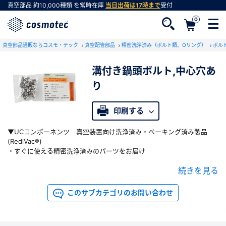
真空部品
約10,000種類
を常時在庫
当日出荷は17時まで
受付
0
真空部品通販ならコスモ・テック
真空配管部品
精密洗浄済み（ボルト類、Oリング）
ボル
溝付き鍋頭ボルト,中心穴あ
り
会員登録がお済みでない方
会員登録をすれば、便利な機能がご利用いただけ
印刷する
ます。
▼UCコンポーネンツ 真空装置向け洗浄済み・ベーキング済み製品
(RediVac®)
・すぐに使える精密洗浄済みのパーツをお届け
・ベーキング済みの製品もございます
続きを見る
・真空用途で使用される空気穴付きボルトも豊富にラインアップ
・ボルト・ナット・ワッシャー ・Oリングなど、豊富な選択肢から最適
な部品をお選びください
このサブカテゴリのお問い合わせ
▼以下のタイプが規格化されています
・材質：SUS304/A2，SUS316/A4，A4A286，ニッケル200，アルミ