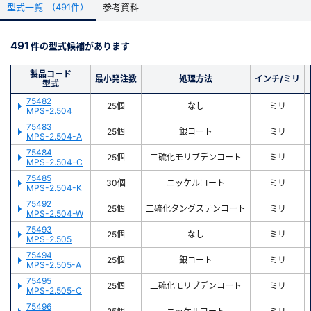
ニウムなど
型式一覧 (491件）
参考資料
・コーティング：コーティングなし，電解研磨，ニッケルコート，二硫
新規会員登録（無料）
化タングステンコート，二硫化モリブデンコート，金コート，銀コー
ト，クロム酸銀コート
491
件の型式候補があります
・空気穴付き：側面穴、中央貫通穴
※新規会員登録をお申し込み頂いてから本登録となるまで、数日間かかる場合
があります。また当社の判断によりお断りする場合があります。
製品コード
最小発注数
処理方法
インチ/ミリ
▼その他
型式
・製品についてご不明な点がありましたら「お問い合わせ」ボタンより
75482
25個
なし
ミリ
お気軽にご連絡ください
MPS-2.504
会員の方はこちら
75483
25個
銀コート
ミリ
UC Components製品は、まとめ買いによりMOQ数量を調整できる場
MPS-2.504-A
合がございます。
75484
ログイン
25個
二硫化モリブデンコート
ミリ
下記の場合、別途お問い合わせください。
MPS-2.504-C
75485
30個
ニッケルコート
ミリ
※パスワードをお忘れの方は、
パスワード再発行ページ
へ
・MOQが26個以上の製品
MPS-2.504-K
※メールアドレスを忘れた方は、
お問い合わせページ
よりお問い合わせくださ
・ほかのUC Components製品と合わせてご検討の場合
75492
25個
二硫化タングステンコート
ミリ
い
・ご入用時期が数ヶ月以上先の場合
MPS-2.504-W
75493
25個
なし
ミリ
MPS-2.505
精密洗浄のご依頼はこちらから
75494
25個
銀コート
ミリ
MPS-2.505-A
75495
25個
二硫化モリブデンコート
ミリ
MPS-2.505-C
75496