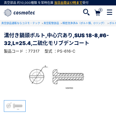
真空部品
約10,000種類
を常時在庫
当日出荷は17時まで
受付
0
RoHS2適合報告書のダウンロード
真空部品通販ならコスモ・テック
下記製品のRoHS2適合報告書のダウンロードをします。
真空配管部品
精密洗浄済み（ボルト類、Oリング）
ボル
溝付き鍋頭ボルト,中心穴あり,SUS 18-8,#6-
溝付き鍋頭ボルト,中心穴あり,SUS 18-
32,L=25.4,二硫化モリブデンコート
8,#6-32,L=25.4,二硫化モリブデンコート
会員登録がお済みでない方
型式 ：PS-616-C
製品コード ：77317
製品コード ：77317
型式 ：PS-616-C
会員登録をすれば、便利な機能がご利用いただけ
ます。
会社・学校・研究機関名
必須
ダウンロードする