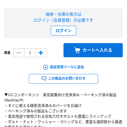
新規会員登録（無料）
価格・在庫の表示は
ログイン（会員登録）が必要です
※新規会員登録をお申し込み頂いてから本登録となるまで、数日間かかる場合
があります。また当社の判断によりお断りする場合があります。
ログイン
会員の方はこちら
カートへ入れる
数量
ログイン
部品管理ツールに追加
※パスワードをお忘れの方は、
パスワード再発行ページ
へ
この製品のお問い合わせ
※メールアドレスを忘れた方は、
お問い合わせページ
よりお問い合わせくださ
い
▼UCコンポーネンツ 真空装置向け洗浄済み・ベーキング済み製品
(RediVac®)
・すぐに使える精密洗浄済みのパーツをお届け
・ベーキング済みの製品もございます
・真空用途で使用される空気穴付きボルトも豊富にラインアップ
・ボルト・ナット・ワッシャー ・Oリングなど、豊富な選択肢から最適
な部品をお選びください