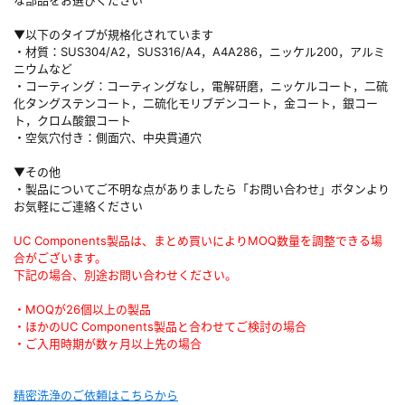
▼以下のタイプが規格化されています
・材質：SUS304/A2，SUS316/A4，A4A286，ニッケル200，アルミ
ニウムなど
・コーティング：コーティングなし，電解研磨，ニッケルコート，二硫
化タングステンコート，二硫化モリブデンコート，金コート，銀コー
ト，クロム酸銀コート
・空気穴付き：側面穴、中央貫通穴
▼その他
・製品についてご不明な点がありましたら「お問い合わせ」ボタンより
お気軽にご連絡ください
UC Components製品は、まとめ買いによりMOQ数量を調整できる場
合がございます。
下記の場合、別途お問い合わせください。
・MOQが26個以上の製品
・ほかのUC Components製品と合わせてご検討の場合
・ご入用時期が数ヶ月以上先の場合
精密洗浄のご依頼はこちらから