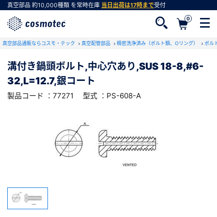
真空部品
約10,000種類
を常時在庫
当日出荷は17時まで
受付
0
RoHS2適合報告書のダウンロード
真空部品通販ならコスモ・テック
下記製品のRoHS2適合報告書のダウンロードをします。
真空配管部品
精密洗浄済み（ボルト類、Oリング）
ボル
溝付き鍋頭ボルト,中心穴あり,SUS 18-8,#6-
溝付き鍋頭ボルト,中心穴あり,SUS 18-
32,L=12.7,銀コート
8,#6-32,L=12.7,銀コート
会員登録がお済みでない方
型式 ：PS-608-A
製品コード ：77271
製品コード ：77271
型式 ：PS-608-A
会員登録をすれば、便利な機能がご利用いただけ
ます。
会社・学校・研究機関名
必須
ダウンロードする