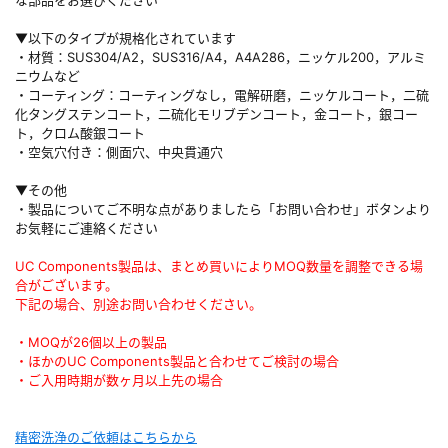
▼以下のタイプが規格化されています
・材質：SUS304/A2，SUS316/A4，A4A286，ニッケル200，アルミ
ニウムなど
・コーティング：コーティングなし，電解研磨，ニッケルコート，二硫
化タングステンコート，二硫化モリブデンコート，金コート，銀コー
ト，クロム酸銀コート
・空気穴付き：側面穴、中央貫通穴
▼その他
・製品についてご不明な点がありましたら「お問い合わせ」ボタンより
お気軽にご連絡ください
UC Components製品は、まとめ買いによりMOQ数量を調整できる場
合がございます。
下記の場合、別途お問い合わせください。
・MOQが26個以上の製品
・ほかのUC Components製品と合わせてご検討の場合
・ご入用時期が数ヶ月以上先の場合
精密洗浄のご依頼はこちらから