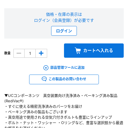
新規会員登録（無料）
価格・在庫の表示は
ログイン（会員登録）が必要です
※新規会員登録をお申し込み頂いてから本登録となるまで、数日間かかる場合
があります。また当社の判断によりお断りする場合があります。
ログイン
会員の方はこちら
カートへ入れる
数量
ログイン
部品管理ツールに追加
※パスワードをお忘れの方は、
パスワード再発行ページ
へ
この製品のお問い合わせ
※メールアドレスを忘れた方は、
お問い合わせページ
よりお問い合わせくださ
い
▼UCコンポーネンツ 真空装置向け洗浄済み・ベーキング済み製品
(RediVac®)
・すぐに使える精密洗浄済みのパーツをお届け
・ベーキング済みの製品もございます
・真空用途で使用される空気穴付きボルトも豊富にラインアップ
・ボルト・ナット・ワッシャー ・Oリングなど、豊富な選択肢から最適
な部品をお選びください