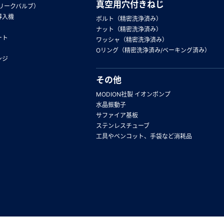
真空用穴付きねじ
リークバルブ）
導入機
ボルト（精密洗浄済み）
ナット（精密洗浄済み）
ート
ワッシャ（精密洗浄済み）
Oリング（精密洗浄済み/ベーキング済み）
ンジ
その他
MODION社製 イオンポンプ
水晶振動子
サファイア基板
ステンレスチューブ
工具やベンコット、手袋など消耗品