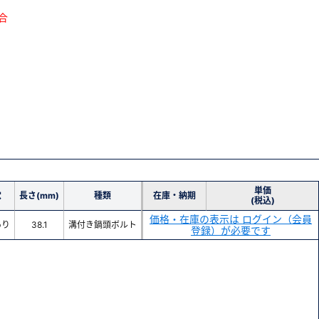
合
単価
穴
長さ(mm)
種類
在庫・納期
(税込)
価格・在庫の表示は ログイン（会員
あり
38.1
溝付き鍋頭ボルト
登録）が必要です