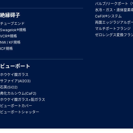
バルブ/リークポート（
水冷・ガス・液体窒素
絶縁碍子
CeFiX®システム
両面エッジラジアルポ
チューブエンド
マルチポートフランジ
Swagelok®規格
ゼロレングス変換フラ
VCR®規格
NW / KF規格
ICF規格
ビューポート
ホウケイ酸ガラス
サファイア(Al2O3)
石英(SiO2)
弗化カルシウム(CaF2)
ホウケイ酸ガラス+鉛ガラス
ビューポートカバー
ビューポートシャッター