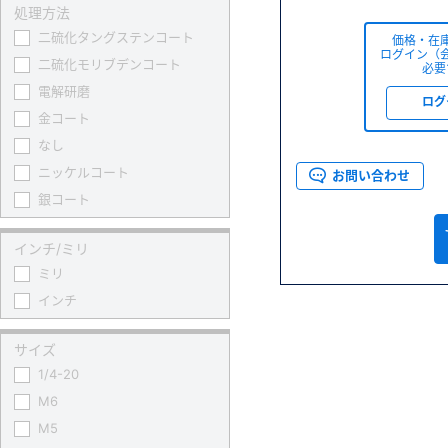
処理方法
二硫化タングステンコート
価格・在
ログイン（
二硫化モリブデンコート
必要
電解研磨
ログ
金コート
なし
ニッケルコート
お問い合わせ
銀コート
インチ/ミリ
ミリ
インチ
サイズ
1/4-20
M6
M5