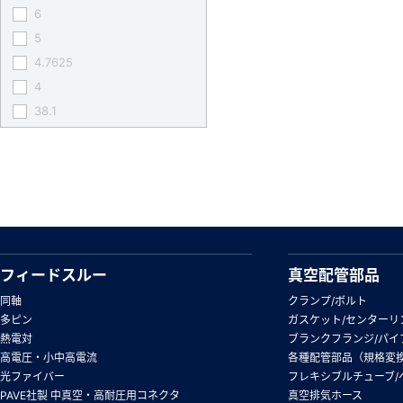
6
5
4.7625
4
38.1
フィードスルー
真空配管部品
同軸
クランプ/ボルト
多ピン
ガスケット/センターリ
熱電対
ブランクフランジ/パイ
高電圧・小中高電流
各種配管部品（規格変
光ファイバー
フレキシブルチューブ/
PAVE社製 中真空・高耐圧用コネクタ
真空排気ホース