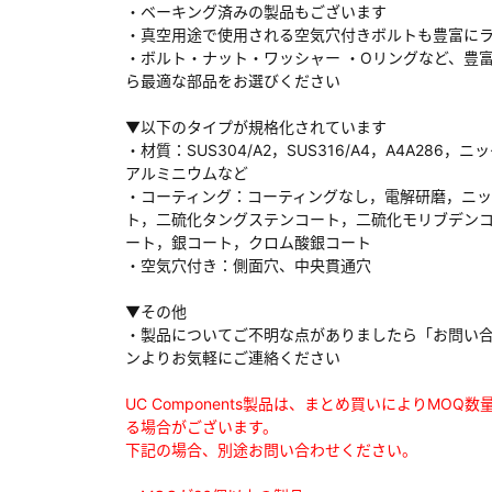
・ベーキング済みの製品もございます
・真空用途で使用される空気穴付きボルトも豊富に
・ボルト・ナット・ワッシャー ・Oリングなど、豊
ら最適な部品をお選びください
ダウンロードする
▼以下のタイプが規格化されています
・材質：SUS304/A2，SUS316/A4，A4A286，ニ
アルミニウムなど
）
・コーティング：コーティングなし，電解研磨，ニ
ト，二硫化タングステンコート，二硫化モリブデン
、数日間かかる場合があります。
ート，銀コート，クロム酸銀コート
・空気穴付き：側面穴、中央貫通穴
▼その他
・製品についてご不明な点がありましたら「お問い
ンよりお気軽にご連絡ください
UC Components製品は、まとめ買いによりMOQ
る場合がございます。
下記の場合、別途お問い合わせください。