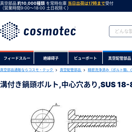
真空部品
約10,000種類
を常時在庫
当日出荷は17時まで
受付
（営業時間9:00〜18:00 土日祝除く）
会員登録がお済みで
フィードスルー
絶縁碍子
ビューポート
真空配管部品
会員登録をすれば、便利な機能がご利
真空部品通販ならコスモ・テック
真空配管部品
精密洗浄済み（ボルト類、
下記製品のRoHS2適合報告書のダ
溝付き鍋頭ボルト,中心穴あり,SUS 18-8,
溝付き鍋頭ボルト,中心穴あり,SUS 18-8,
型式 ：PS-2024-K
製品コード ：77687
会社・学校・研究機関名