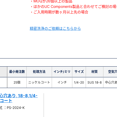
・MOQが26個以上の製品
・ほかのUC Components製品と合わせてご検討の場
・ご入用時期が数ヶ月以上先の場合
精密洗浄のご依頼はこちらから
最小発注数
処理方法
インチ/ミリ
サイズ
材質
空気
25個
ニッケルコート
インチ
1/4-20
SUS 18-8
中心穴
あり, 18-8,1/4-
ケルコート
：PS-2024-K