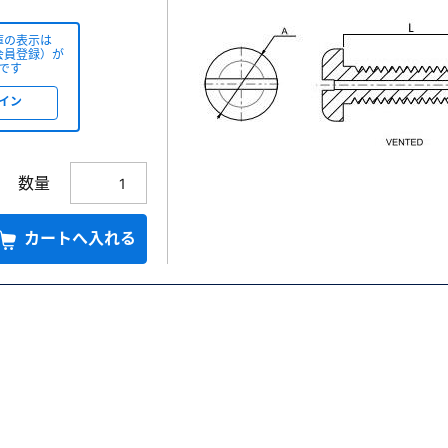
庫の表示は
会員登録）が
です
イン
数量
カートへ入れる