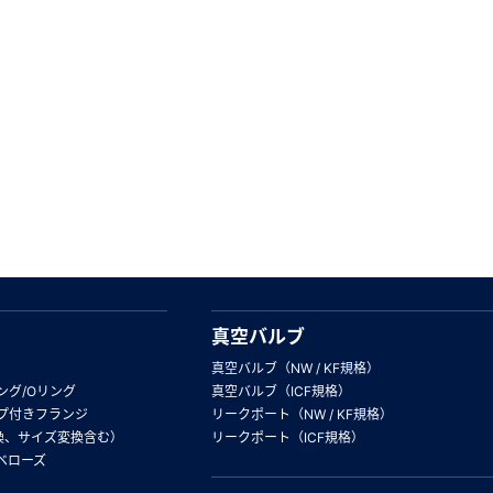
真空バルブ
真空バルブ（NW / KF規格）
ング/Oリング
真空バルブ（ICF規格）
プ付きフランジ
リークポート（NW / KF規格）
換、サイズ変換含む）
リークポート（ICF規格）
ベローズ