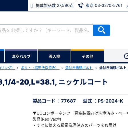
掲載製品数 27,590点
東京 03-3270-5761
RoHS2適合報告書のダウンロード
ない方
真空バルブ
導入機
その他
用いただけます。
Oリング）
ボルト（精密洗浄済み）
溝付き鍋頭ボルト
溝付き鍋頭ボルト,中心
ウンロードをします。
1/4-20,L=38.1, ニッケルコート
1/4-20,L=38.1, ニッケルコート
※パスワードをお忘れの方は、
※メールアドレスを忘れた方は
製品コード ：77687
型式 ：PS-2024-K
▼UCコンポーネンツ 真空装置向け洗浄済み・ベー
製品(RediVac®)
・すぐに使える精密洗浄済みのパーツをお届け
必須