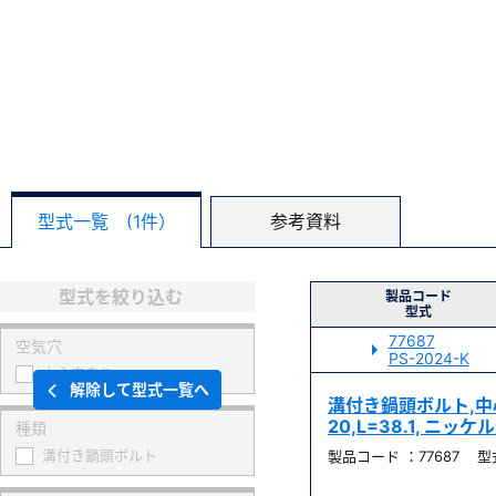
型式一覧 (1件）
参考資料
型式を絞り込む
製品コード
型式
77687
空気穴
PS-2024-K
中心穴あり
解除して型式一覧へ
溝付き鍋頭ボルト,中心穴
20,L=38.1, ニッ
種類
溝付き鍋頭ボルト
製品コード ：77687 型式 