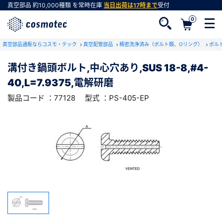
真空部品
約10,000種類
を常時在庫
当日出荷は17時まで
受付
0
RoHS2適合報告書のダウンロード
真空部品通販ならコスモ・テック
下記製品のRoHS2適合報告書のダウンロードをします。
真空配管部品
精密洗浄済み（ボルト類、Oリング）
ボル
溝付き鍋頭ボルト,中心穴あり,SUS 18-8,#4-
溝付き鍋頭ボルト,中心穴あり,SUS 18-
40,L=7.9375,電解研磨
8,#4-40,L=7.9375,電解研磨
会員登録がお済みでない方
型式 ：PS-405-EP
製品コード ：77128
製品コード ：77128
型式 ：PS-405-EP
会員登録をすれば、便利な機能がご利用いただけ
ます。
会社・学校・研究機関名
必須
ダウンロードする