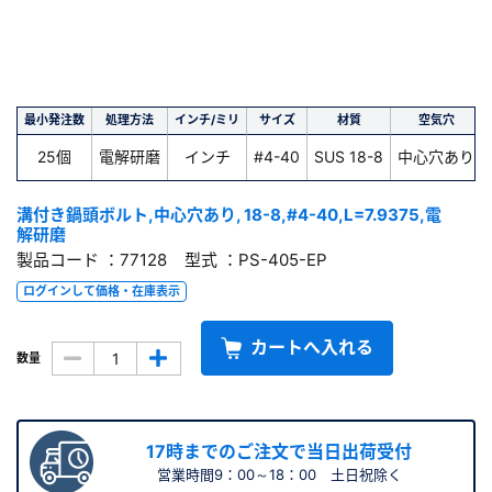
最小発注数
処理方法
インチ/ミリ
サイズ
材質
空気穴
25個
電解研磨
インチ
#4-40
SUS 18-8
中心穴あり
溝付き鍋頭ボルト,中心穴あり, 18-8,#4-40,L=7.9375,電
解研磨
製品コード ：77128 型式 ：PS-405-EP
ログインして価格・在庫表示
カートへ入れる
数量
17時までのご注文で当日出荷受付
営業時間9：00～18：00 土日祝除く