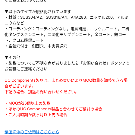
▼以下のタイプが規格化されています
・材質：SUS304/A2，SUS316/A4，A4A286，ニッケル200，アルミ
ニウムなど
・コーティング：コーティングなし，電解研磨，ニッケルコート，二硫
化タングステンコート，二硫化モリブデンコート，金コート，銀コー
ト，クロム酸銀コート
・空気穴付き：側面穴、中央貫通穴
▼その他
・製品についてご不明な点がありましたら「お問い合わせ」ボタンより
お気軽にご連絡ください
UC Components製品は、まとめ買いによりMOQ数量を調整できる場
合がございます。
下記の場合、別途お問い合わせください。
・MOQが26個以上の製品
・ほかのUC Components製品と合わせてご検討の場合
・ご入用時期が数ヶ月以上先の場合
精密洗浄のご依頼はこちらから