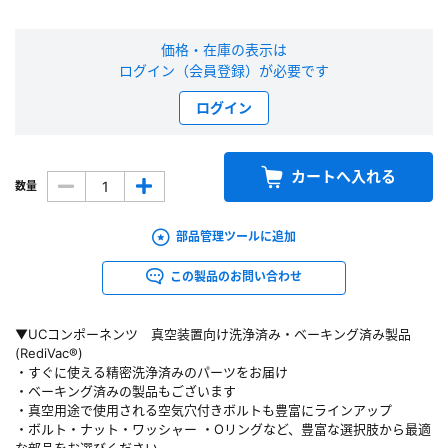
新規会員登録（無料）
価格・在庫の表示は
ログイン（会員登録）が必要です
※新規会員登録をお申し込み頂いてから本登録となるまで、数日間かかる場合
があります。また当社の判断によりお断りする場合があります。
ログイン
会員の方はこちら
カートへ入れる
数量
ログイン
部品管理ツールに追加
※パスワードをお忘れの方は、
パスワード再発行ページ
へ
この製品のお問い合わせ
※メールアドレスを忘れた方は、
お問い合わせページ
よりお問い合わせくださ
い
▼UCコンポーネンツ 真空装置向け洗浄済み・ベーキング済み製品
(RediVac®)
・すぐに使える精密洗浄済みのパーツをお届け
・ベーキング済みの製品もございます
・真空用途で使用される空気穴付きボルトも豊富にラインアップ
・ボルト・ナット・ワッシャー ・Oリングなど、豊富な選択肢から最適
な部品をお選びください