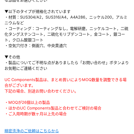
▼以下のタイプが規格化されています
・材質：SUS304/A2，SUS316/A4，A4A286，ニッケル200，アルミ
ニウムなど
・コーティング：コーティングなし，電解研磨，ニッケルコート，二硫
化タングステンコート，二硫化モリブデンコート，金コート，銀コー
ト，クロム酸銀コート
・空気穴付き：側面穴、中央貫通穴
▼その他
・製品についてご不明な点がありましたら「お問い合わせ」ボタンより
お気軽にご連絡ください
UC Components製品は、まとめ買いによりMOQ数量を調整できる場
合がございます。
下記の場合、別途お問い合わせください。
・MOQが26個以上の製品
・ほかのUC Components製品と合わせてご検討の場合
・ご入用時期が数ヶ月以上先の場合
精密洗浄のご依頼はこちらから