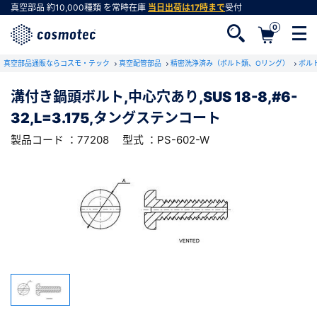
真空部品
約10,000種類
を常時在庫
当日出荷は17時まで
受付
0
RoHS2適合報告書のダウンロード
真空部品通販ならコスモ・テック
下記製品のRoHS2適合報告書のダウンロードをします。
真空配管部品
精密洗浄済み（ボルト類、Oリング）
ボル
溝付き鍋頭ボルト,中心穴あり,SUS 18-8,#6-
溝付き鍋頭ボルト,中心穴あり,SUS 18-
32,L=3.175,タングステンコート
8,#6-32,L=3.175,タングステンコート
会員登録がお済みでない方
型式 ：PS-602-W
製品コード ：77208
製品コード ：77208
型式 ：PS-602-W
会員登録をすれば、便利な機能がご利用いただけ
ます。
会社・学校・研究機関名
必須
ダウンロードする