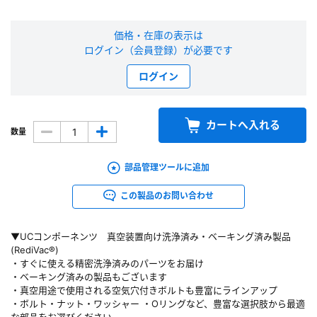
新規会員登録（無料）
価格・在庫の表示は
ログイン（会員登録）が必要です
※新規会員登録をお申し込み頂いてから本登録となるまで、数日間かかる場合
があります。また当社の判断によりお断りする場合があります。
ログイン
会員の方はこちら
カートへ入れる
数量
ログイン
部品管理ツールに追加
※パスワードをお忘れの方は、
パスワード再発行ページ
へ
この製品のお問い合わせ
※メールアドレスを忘れた方は、
お問い合わせページ
よりお問い合わせくださ
い
▼UCコンポーネンツ 真空装置向け洗浄済み・ベーキング済み製品
(RediVac®)
・すぐに使える精密洗浄済みのパーツをお届け
・ベーキング済みの製品もございます
・真空用途で使用される空気穴付きボルトも豊富にラインアップ
・ボルト・ナット・ワッシャー ・Oリングなど、豊富な選択肢から最適
な部品をお選びください