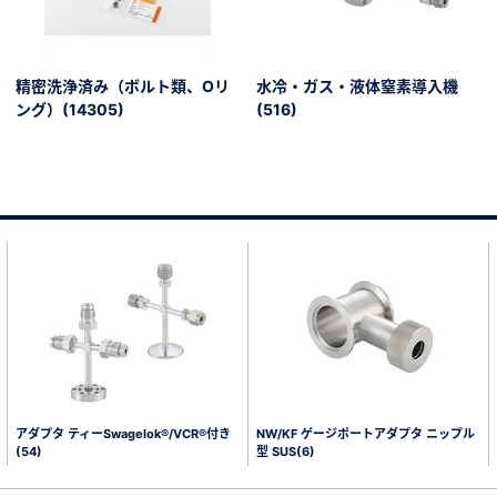
精密洗浄済み（ボルト類、Oリ
水冷・ガス・液体窒素導入機
ング）(14305)
(516)
アダプタ ティーSwagelok®/VCR®付き
NW/KF ゲージポートアダプタ ニップル
(54)
型 SUS(6)