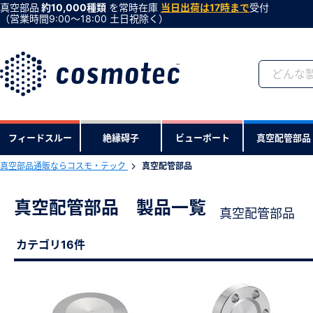
真空部品
約10,000種類
を常時在庫
当日出荷は17時まで
受付
（営業時間9:00〜18:00 土日祝除く）
会員登録がお済みで
フィードスルー
絶縁碍子
ビューポート
真空配管部品
会員登録をすれば、便利な機能がご利
真空部品通販ならコスモ・テック
真空配管部品
真空配管部品 製品一覧
真空配管部品
カテゴリ16件