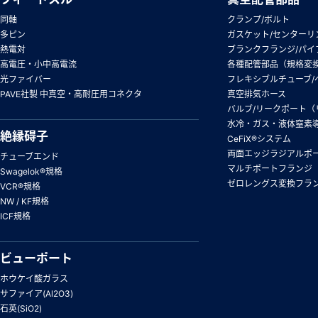
同軸
クランプ/ボルト
多ピン
ガスケット/センターリ
熱電対
ブランクフランジ/パイ
高電圧・小中高電流
各種配管部品（規格変
光ファイバー
フレキシブルチューブ/
PAVE社製 中真空・高耐圧用コネクタ
真空排気ホース
バルブ/リークポート（
水冷・ガス・液体窒素
絶縁碍子
CeFiX®システム
両面エッジラジアルポ
チューブエンド
マルチポートフランジ
Swagelok®規格
ゼロレングス変換フラ
VCR®規格
NW / KF規格
ICF規格
ビューポート
ホウケイ酸ガラス
サファイア(Al2O3)
石英(SiO2)