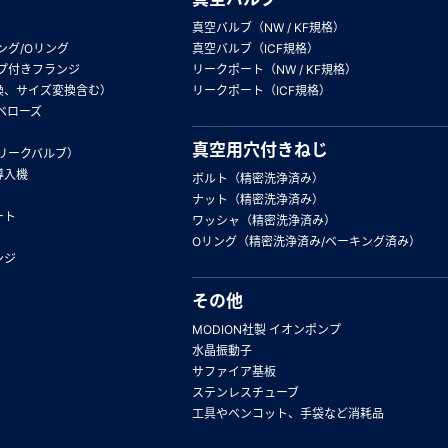
真空バルブ（NW / KF規格）
ング/Oリング
真空バルブ（ICF規格）
プ付きフランジ
リークポート（NW / KF規格）
換、サイズ変換含む）
リークポート（ICF規格）
ベローズ
真空用穴付きねじ
リークバルブ）
導入機
ボルト（精密洗浄済み）
ナット（精密洗浄済み）
ート
ワッシャ（精密洗浄済み）
Oリング（精密洗浄済み/ベーキング済み）
ンジ
その他
MODION社製 イオンポンプ
水晶振動子
サファイア基板
ステンレスチューブ
工具やベンコット、手袋など消耗品