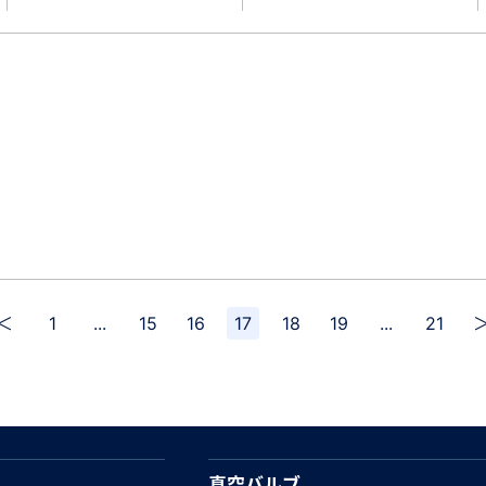
＜
1
...
15
16
17
18
19
...
21
真空バルブ