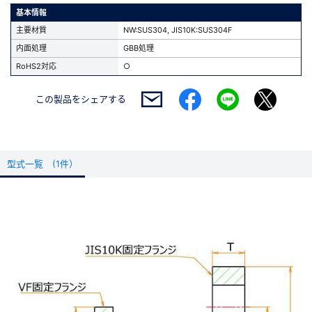
基本情報
主要材質
NW:SUS304, JIS10K:SUS304F
内面処理
GBB処理
RoHS2対応
○
この製品を
シェアする
型式一覧 (1件）