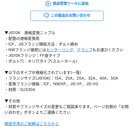
部品管理ツールに追加
この製品のお問い合わせ
▼JIS10K 規格変換ニップル
・配管の規格変換用
・ICF、JISフランジ締結方法：ボルト締め
・NWフランジ接続には
センターリング
、
クランプ
もお選びください
・JIS10Kフランジ：FF座タイプ
・ボルト穴：キリ穴タイプ(スルーホール)
▼以下のタイプが規格化されています(一覧)
・フランジサイズ(JIS10K)：15A，20A，25A，32A，40A，50A
・変換フランジ規格：ICF，NW/KF，JIS-VF，JIS-VG
・材質：SUS304
▼その他
・材質やフランジサイズの変更もご相談承ります。ページ右側の「お問
い合わせ」ボタンよりご連絡ください
精密洗浄のご依頼はこちらから