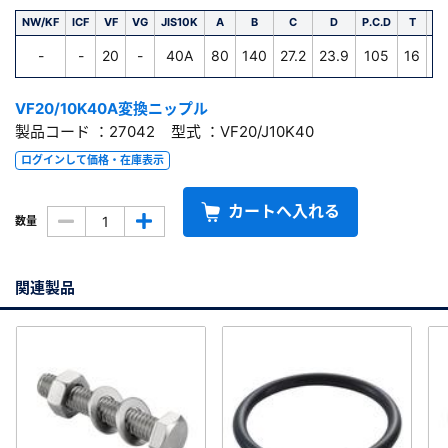
NW/KF
ICF
VF
VG
JIS10K
A
B
C
D
P.C.D
T
L
-
-
20
-
40A
80
140
27.2
23.9
105
16
VF20/10K40A変換ニップル
製品コード ：27042 型式 ：VF20/J10K40
ログインして価格・在庫表示
カートへ入れる
数量
関連製品