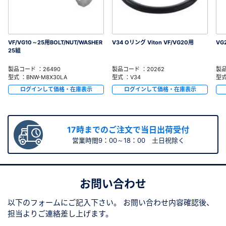
VF/VG10～25用BOLT/NUT/WASHER
V34 Oリング Viton VF/VG20用
VG
25組
製品コード ：26490
製品コード ：20262
製品
型式 ：BNW-M8X30LA
型式 ：V34
型式
ログインして価格・在庫表示
ログインして価格・在庫表示
17時までのご注文で当日出荷受付
営業時間9：00～18：00 土日祝除く
お問い合わせ
以下のフォームにご記入下さい。
お問い合わせ内容確認後、
担当よりご連絡差し上げます。