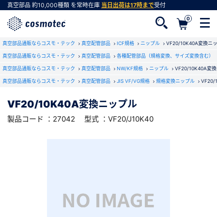
真空部品
約10,000種類
を常時在庫
当日出荷は17時まで
受付
0
RoHS2適合報告書のダウンロード
真空部品通販ならコスモ・テック
下記製品のRoHS2適合報告書のダウンロードをします。
真空配管部品
ICF規格
ニップル
VF20/10K40A変換ニ
真空部品通販ならコスモ・テック
真空配管部品
各種配管部品（規格変換、サイズ変換含む）
真空部品通販ならコスモ・テック
真空配管部品
NW/KF規格
ニップル
VF20/10K40A
VF20/10K40A変換ニップル
真空部品通販ならコスモ・テック
真空配管部品
JIS VF/VG規格
規格変換ニップル
VF20
会員登録がお済みでない方
型式 ：VF20/J10K40
製品コード ：27042
会員登録をすれば、便利な機能がご利用いただけ
VF20/10K40A変換ニップル
ます。
製品コード ：27042
型式 ：VF20/J10K40
会社・学校・研究機関名
必須
ダウンロードする