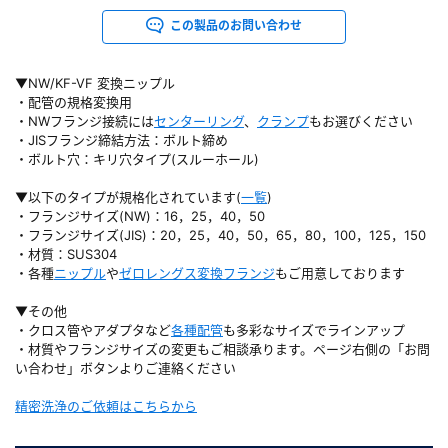
この製品のお問い合わせ
▼NW/KF-VF 変換ニップル
・配管の規格変換用
・NWフランジ接続には
センターリング
、
クランプ
もお選びください
・JISフランジ締結方法：ボルト締め
・ボルト穴：キリ穴タイプ(スルーホール)
▼以下のタイプが規格化されています(
一覧
)
・フランジサイズ(NW)：16，25，40，50
・フランジサイズ(JIS)：20，25，40，50，65，80，100，125，150
・材質：SUS304
・各種
ニップル
や
ゼロレングス変換フランジ
もご用意しております
▼その他
・クロス管やアダプタなど
各種配管
も多彩なサイズでラインアップ
・材質やフランジサイズの変更もご相談承ります。ページ右側の「お問
い合わせ」ボタンよりご連絡ください
精密洗浄のご依頼はこちらから