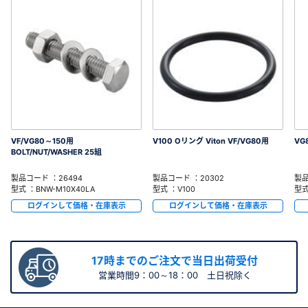
VF/VG80～150用
V100 Oリング Viton VF/VG80用
VG
BOLT/NUT/WASHER 25組
製品コード ：26494
製品コード ：20302
製品
型式 ：BNW-M10X40LA
型式 ：V100
型式
ログインして価格・在庫表示
ログインして価格・在庫表示
17時までのご注文で当日出荷受付
営業時間9：00～18：00 土日祝除く