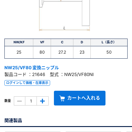
NW/KF
VF
C
D
L（長さ）
25
80
27.2
23
50
NW25/VF80 変換ニップル
製品コード ：21646 型式 ：NW25/VF80NI
ログインして価格・在庫表示
カートへ入れる
数量
関連製品