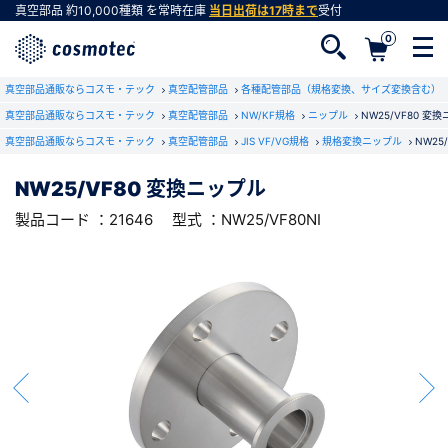
真空部品
約10,000種類
を常時在庫
当日出荷は17時まで
受付
0
RoHS2適合報告書のダウンロード
真空部品通販ならコスモ・テック
下記製品のRoHS2適合報告書のダウンロードをします。
真空配管部品
各種配管部品（規格変換、サイズ変換含む）
真空部品通販ならコスモ・テック
真空配管部品
NW/KF規格
ニップル
NW25/VF80 変
真空部品通販ならコスモ・テック
真空配管部品
JIS VF/VG規格
規格変換ニップル
NW25
NW25/VF80 変換ニップル
会員登録がお済みでない方
NW25/VF80 変換ニップル
型式 ：NW25/VF80NI
製品コード ：21646
会員登録をすれば、便利な機能がご利用いただけ
製品コード ：21646
型式 ：NW25/VF80NI
ます。
会社・学校・研究機関名
必須
ダウンロードする