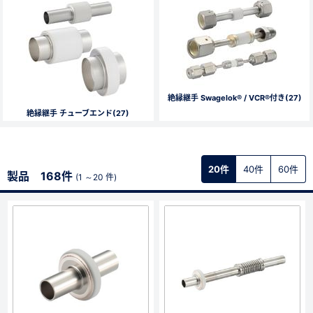
絶縁継手 Swagelok® / VCR®付き(27)
絶縁継手 チューブエンド(27)
20件
40件
60件
製品 168件
(1 ～20 件)