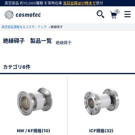
真空部品
約10,000種類
を常時在庫
当日出荷は17時まで
受付
0
真空部品通販ならコスモ・テック
絶縁碍子
絶縁碍子 製品一覧
絶縁碍子
会員登録がお済みでない方
会員登録をすれば、便利な機能がご利用いただけ
カテゴリ6件
ます。
NW / KF規格(10)
ICF規格(32)