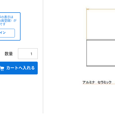
庫の表示は
会員登録）が
です
イン
数量
カートへ入れる