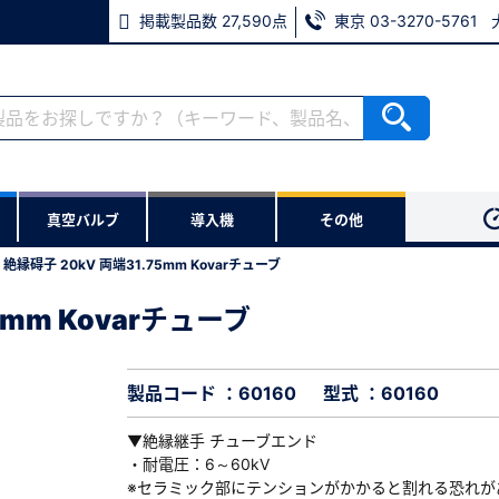
掲載製品数 27,590点
東京 03-3270-5761
RoHS2適合報告書のダウンロード
ない方
真空バルブ
導入機
その他
用いただけます。
縁碍子 20kV 両端31.75mm Kovarチューブ
ウンロードをします。
mm Kovarチューブ
5mm Kovarチューブ
※パスワードをお忘れの方は、
※メールアドレスを忘れた方は
製品コード ：60160
型式 ：60160
▼絶縁継手 チューブエンド
・耐電圧：6～60kV
※セラミック部にテンションがかかると割れる恐れが
必須