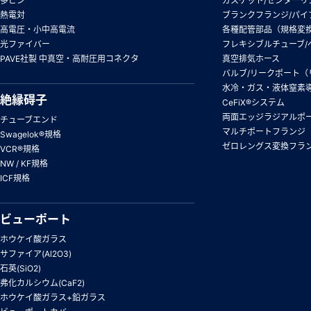
多ピン
ガスケット/センターリ
熱電対
ブランクフランジ/パイ
高電圧・小中高電流
各種配管部品（規格変
光ファイバー
フレキシブルチューブ/
PAVE社製 中真空・高耐圧用コネクタ
真空排気ホース
バルブ/リークポート（
水冷・ガス・液体窒素
絶縁碍子
CeFiX®システム
両面エッジラジアルポ
チューブエンド
マルチポートフランジ
Swagelok®規格
ゼロレングス変換フラ
VCR®規格
NW / KF規格
ICF規格
ビューポート
ホウケイ酸ガラス
サファイア(Al2O3)
石英(SiO2)
弗化カルシウム(CaF2)
ホウケイ酸ガラス+鉛ガラス