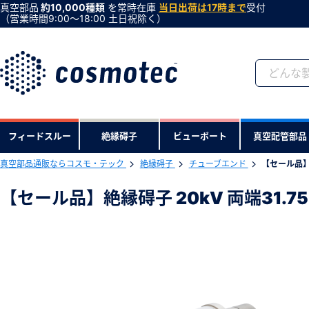
真空部品
約10,000種類
を常時在庫
当日出荷は17時まで
受付
（営業時間9:00〜18:00 土日祝除く）
会員登録がお済みで
フィードスルー
絶縁碍子
ビューポート
真空配管部品
会員登録をすれば、便利な機能がご利
真空部品通販ならコスモ・テック
絶縁碍子
チューブエンド
【セール品】絶
下記製品のRoHS2適合報告書のダ
【セール品】絶縁碍子 20kV 両端31.75
【セール品】絶縁碍子 20kV 両端31.7
型式 ：60160
製品コード ：60160
会社・学校・研究機関名