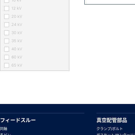
10 kV
12 kV
20 kV
24 kV
30 kV
35 kV
40 kV
60 kV
65 kV
フィードスルー
真空配管部品
同軸
クランプ/ボルト