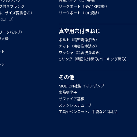
ング/Oリング
真空バルブ（ICF規格）
プ付きフランジ
リークポート（NW / KF規格）
換、サイズ変換含む）
リークポート（ICF規格）
ベローズ
真空用穴付きねじ
リークバルブ）
導入機
ボルト（精密洗浄済み）
ナット（精密洗浄済み）
ート
ワッシャ（精密洗浄済み）
Oリング（精密洗浄済み/ベーキング済み）
ンジ
その他
MODION社製 イオンポンプ
水晶振動子
サファイア基板
ステンレスチューブ
工具やベンコット、手袋など消耗品