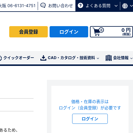
大阪 06-6131-4751
お問い合わせ
よくある質問
0 円
0
会員登録
ログイン
(税抜)
会員の方はこちら
クイックオーダー
CAD・カタログ・技術資料
会社情報
ログイン
パスワード再発行ページ
へ
価格・在庫の表示は
、
お問い合わせページ
よりお問い合わせください
ログイン（会員登録）が必要です
ログイン
あるため、