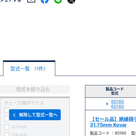
型式一覧 (1件）
型式を絞り込む
製品コード
型式
60160
チューブ/継手サイズ
60160
1/8 inch
解除して型式一覧へ
1/4 inch
【セール品】絶縁碍子 
31.75mm Kovar
1/2 inch
製品コード ：60160 型式
3/4 inch