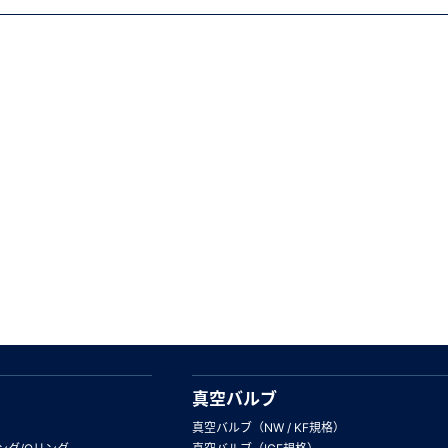
真空バルブ
真空バルブ（NW / KF規格）