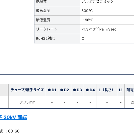
絶縁体
アルミナセラミック
最高温度
300℃
最低温度
-196℃
-10
リークレート
<1.3x10
Pa･㎥/sec
RoHS2対応
○
チューブ/継手サイズ
Φ D1
Φ D2
Φ D3
Φ D4
L（長さ）
L1
耐電
31.75 mm
-
-
-
-
-
-
2
20kV 両端
 ：60160