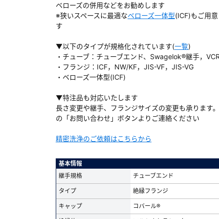
ベローズの併用などをお勧めします
※狭いスペースに最適な
ベローズ一体型
(ICF)もご
す
▼以下のタイプが規格化されています(
一覧
)
ダウンロードする
・チューブ：チューブエンド、Swagelok®継手，VC
・フランジ：ICF，NW/KF，JIS-VF，JIS-VG
・ベローズ一体型(ICF)
）
▼特注品も対応いたします
、数日間かかる場合があります。
長さ変更や継手、フランジサイズの変更も承ります
の「お問い合わせ」ボタンよりご連絡ください
精密洗浄のご依頼はこちらから
基本情報
継手規格
チューブエンド
タイプ
絶縁フランジ
キャップ
コバール®