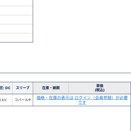
単価
圧: DC
スリーブ
在庫・納期
(税込)
価格・在庫の表示は ログイン（会員登録）が必要
0 kV
コバール®
です