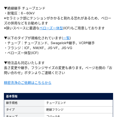
▼絶縁継手 チューブエンド
・耐電圧：6～60kV
※セラミック部にテンションがかかると割れる恐れがあるため、ベロー
ズの併用などをお勧めします
※狭いスペースに最適な
ベローズ一体型
(ICF)もご用意しております
▼以下のタイプが規格化されています(
一覧
)
・チューブ：チューブエンド、Swagelok®継手，VCR®継手
・フランジ：ICF，NW/KF，JIS-VF，JIS-VG
・ベローズ一体型(ICF)
▼特注品も対応いたします
長さ変更や継手、フランジサイズの変更も承ります。ページ右側の「お
問い合わせ」ボタンよりご連絡ください
精密洗浄のご依頼はこちらから
基本情報
継手規格
チューブエンド
タイプ
絶縁フランジ
キャップ
コバール®