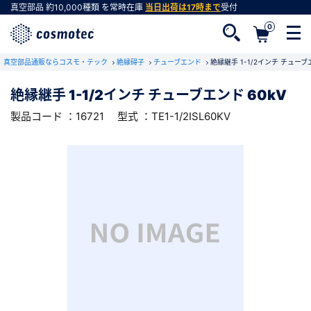
真空部品
約10,000種類
を常時在庫
当日出荷は17時まで
受付
0
RoHS2適合報告書のダウンロード
真空部品通販ならコスモ・テック
下記製品のRoHS2適合報告書のダウンロードをします。
絶縁碍子
チューブエンド
絶縁継手 1-1/2インチ チューブエ
絶縁継手 1-1/2インチ チューブエンド 60kV
絶縁継手 1-1/2インチ チューブエンド 60kV
製品コード ：16721
型式 ：TE1-1/2ISL60KV
会員登録がお済みでない方
型式 ：TE1-1/2ISL60KV
製品コード ：16721
会員登録をすれば、便利な機能がご利用いただけ
ます。
会社・学校・研究機関名
必須
ダウンロードする