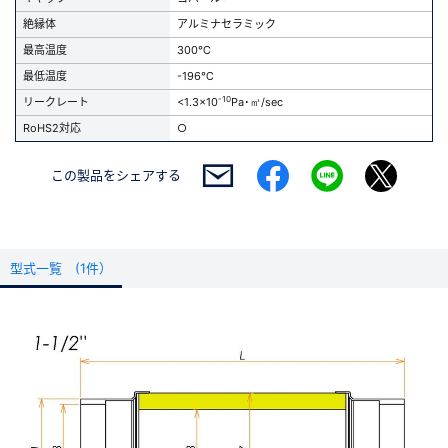
絶縁体
アルミナセラミック
最高温度
300℃
最低温度
-196℃
-10
リークレート
<1.3x10
Pa･㎥/sec
RoHS2対応
○
この製品を
シェアする
型式一覧 (1件）