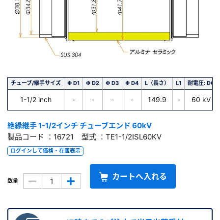
チューブ/継手サイズ
Φ D1
Φ D2
Φ D3
Φ D4
L（長さ）
L1
耐電圧: DC
1-1/2 inch
-
-
-
-
149.9
-
60 kV
絶縁継手 1-1/2インチ チューブエンド 60kV
製品コード ：16721 型式 ：TE1-1/2ISL60KV
ログインして価格・在庫表示
カートへ入れる
数量