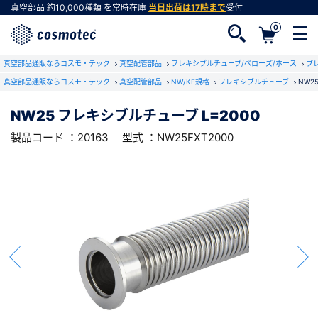
真空部品
約10,000種類
を常時在庫
当日出荷は17時まで
受付
0
RoHS2適合報告書のダウンロード
真空部品通販ならコスモ・テック
下記製品のRoHS2適合報告書のダウンロードをします。
真空配管部品
フレキシブルチューブ/ベローズ/ホース
ブ
真空部品通販ならコスモ・テック
真空配管部品
NW/KF規格
フレキシブルチューブ
NW2
NW25 フレキシブルチューブ L=2000
NW25 フレキシブルチューブ L=2000
会員登録がお済みでない方
型式 ：NW25FXT2000
製品コード ：20163
製品コード ：20163
型式 ：NW25FXT2000
会員登録をすれば、便利な機能がご利用いただけ
ます。
会社・学校・研究機関名
必須
ダウンロードする