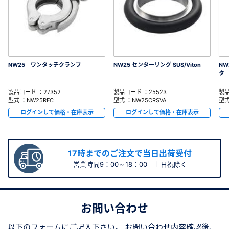
NW25 ワンタッチクランプ
NW25 センターリング SUS/Viton
NW
タ
製品コード ：27352
製品コード ：25523
製品
型式 ：NW25RFC
型式 ：NW25CRSVA
型式
ログインして価格・在庫表示
ログインして価格・在庫表示
17時までのご注文で当日出荷受付
営業時間9：00～18：00 土日祝除く
お問い合わせ
以下のフォームにご記入下さい。
お問い合わせ内容確認後、