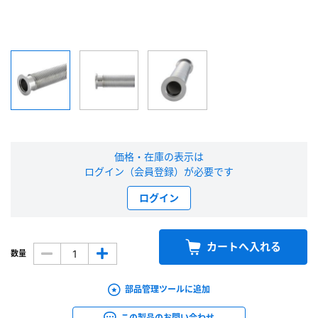
新規会員登録（無料）
※新規会員登録をお申し込み頂いてから本登録となるまで、数日間かかる場合
があります。また当社の判断によりお断りする場合があります。
会員の方はこちら
価格・在庫の表示は
ログイン
ログイン（会員登録）が必要です
※パスワードをお忘れの方は、
パスワード再発行ページ
へ
ログイン
※メールアドレスを忘れた方は、
お問い合わせページ
よりお問い合わせくださ
い
カートへ入れる
数量
部品管理ツールに追加
この製品のお問い合わせ