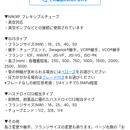
▼NW/KF フレキシブルチューブ
・真空対応
・真空ポンプなどとの接続に使用されています
▼SUSタイプ
・フランジサイズ(NW)：16，25，40，50
・継手：チューブエンド、Swagelok®継手，VCR®継手，VCO®継手
・フランジ：ICF，NW/KF，JIS-VF，JIS-VG，ISO-®K
・長さ(mm)：各種最短長，250，500，750，1000，1500，2000，
2500，3000
・管の伸縮が求められる場合には
ベローズ
をお選びください
・圧力がかかる場合は
ブレード付き
をお選びください
※ブレードなしの耐圧参考値：1/4インチで0.5MPa程度
▼ハステロイC22相当タイプ
・耐熱性、耐薬品に優れたハステロイC22相当タイプ
・フランジサイズ(NW)：16，25，40，50
・チューブエンド：1/2，3/8，1/4
▼その他
長さ変更や継手、フランジサイズの変更も承ります。ページ右側の「お