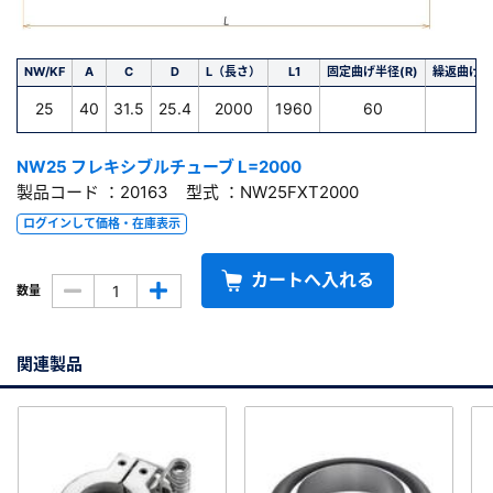
NW/KF
A
C
D
L（長さ）
L1
固定曲げ半径(R)
繰返曲げ半
25
40
31.5
25.4
2000
1960
60
-
NW25 フレキシブルチューブ L=2000
製品コード ：20163 型式 ：NW25FXT2000
ログインして価格・在庫表示
カートへ入れる
数量
関連製品