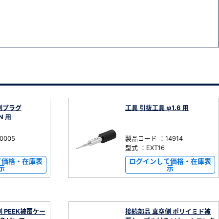
側プラグ
工具 引抜工具 φ1.6 用
IN 用
0005
製品コード ：14914
型式 ：EXT16
て価格・在庫表
ログインして価格・在庫表
示
示
 PEEK被覆ケー
接続部品 真空側 ポリイミド被