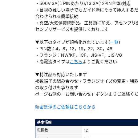
・500V 3A(１PINあたり)/13.3A(12PIN全体)対応
・目視の難しい場所でもガイド溝にそって挿入する
合わせられる簡単接続
・真空/大気側接続部品、工具類に加え、アセンブリ
センブリサービスも提供しております
ダウンロードする
▼以下のタイプが規格化されています(
一覧
)
・PIN数：4，8，12，19，22，30，48
）
・フランジ：NW/KF，ICF，JIS-VF，JIS-VG
・高電流タイプは
こちら
よりご覧ください
、数日間かかる場合があります。
▼特注品も対応いたします
複数端子の組み合わせ・フランジサイズの変更・特
の取り付けも承ります
ページ右側の「お問い合わせ」ボタンよりご連絡く
精密洗浄のご依頼はこちらから
基本情報
電極数
12