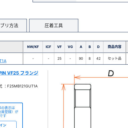
ブリ方法
圧着工具
NW/KF
ICF
VF
VG
A
B
D
商品内容
-
-
25
-
90
8
42
セット品
T1A
PIN VF25 フランジ
：F25MB121GUT1A
庫の表示は
会員登録）が
です
イン