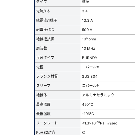
タイプ
標準
電流/1本
3 A
総電流/1端子
13.3 A
耐電圧: DC
500 V
絶縁抵抗値
10⁹ ohm
周波数
10 MHz
接続タイプ
BURNDY
電極
コバール®
フランジ材質
SUS 304
スリーブ
コバール®
絶縁体
アルミナセラミック
最高温度
450℃
最低温度
-196℃
-10
リークレート
<1.3x10
Pa･㎥/sec
RoHS2対応
○