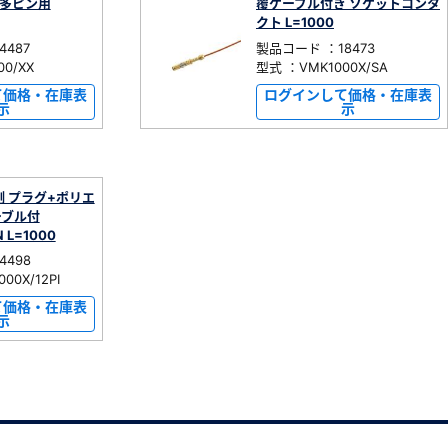
0 多ピン用
覆ケーブル付き ソケットコンタ
クト L=1000
487
製品コード ：18473
0/XX
型式 ：VMK1000X/SA
て価格・在庫表
ログインして価格・在庫表
示
示
側 プラグ+ポリエ
ーブル付
N L=1000
4498
00X/12PI
て価格・在庫表
示