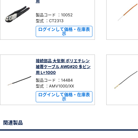
用
製品コード ：10052
型式 ：CT2313
ログインして価格・在庫表
示
接続部品 大気側 ポリエチレン
被覆ケーブル AWG#20 多ピン
用 L=1000
製品コード ：14484
型式 ：AMV1000/XX
ログインして価格・在庫表
示
関連製品