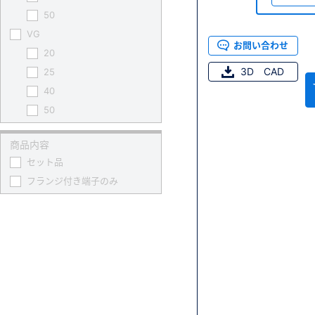
50
VG
お問い合わせ
20
3D CAD
25
40
50
商品内容
セット品
フランジ付き端子のみ