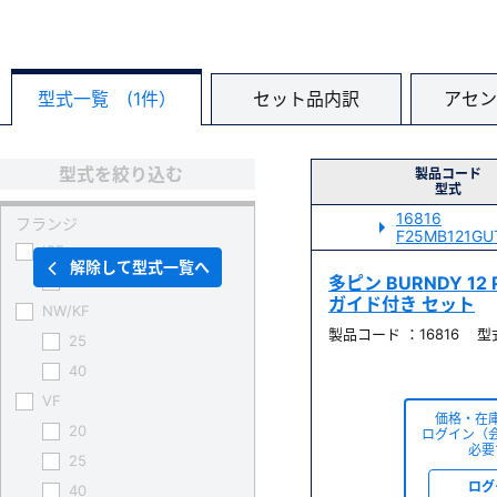
型式一覧 (1件）
セット品内訳
アセン
型式を絞り込む
製品コード
型式
16816
フランジ
F25MB121GU
ICF
解除して型式一覧へ
70
多ピン BURNDY 12 
ガイド付き セット
NW/KF
製品コード ：16816 型式 
25
40
VF
価格・在
20
ログイン（
必要
25
ログ
40