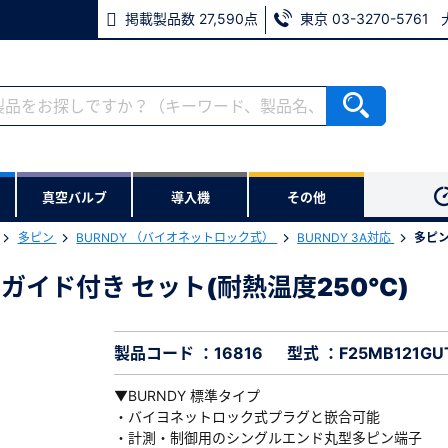
掲載製品数 27,590点
東京 03-3270-5761
RoHS2適合報告書のダウンロード
ない方
真空バルブ
導入機
その他
用いただけます。
多ピン
BURNDY （バイオネットロック式）
BURNDY 3A対応
多ピン
ウンロードをします。
ランジ ガイド付き セット(耐熱温度250℃)
フランジ ガイド付き セット(耐熱温度250℃)
※パスワードをお忘れの方は、
16
※メールアドレスを忘れた方は
製品コード ：16816
型式 ：F25MB121GU
▼BURNDY 標準タイプ
・バイヨネットロック式プラグと嵌合可能
・計測・制御用のシングルエンド丸型多ピン端子
必須