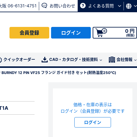
大阪 06-6131-4751
お問い合わせ
よくある質問
0 円
0
会員登録
ログイン
(税抜)
会員の方はこちら
クイックオーダー
CAD・カタログ・技術資料
会社情報
 BURNDY 12 PIN VF25 フランジ ガイド付き セット(耐熱温度250℃)
ログイン
パスワード再発行ページ
へ
価格・在庫の表示は
、
お問い合わせページ
よりお問い合わせください
T1A
ログイン（会員登録）が必要です
ログイン