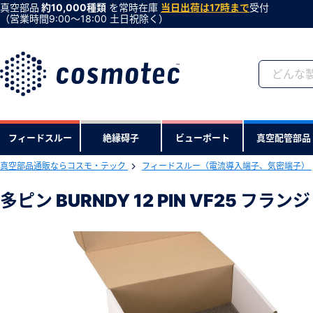
真空部品
約10,000種類
を常時在庫
当日出荷は17時まで
受付
（営業時間9:00〜18:00 土日祝除く）
会員登録がお済みで
フィードスルー
絶縁碍子
ビューポート
真空配管部品
会員登録をすれば、便利な機能がご利
真空部品通販ならコスモ・テック
フィードスルー（電流導入端子、気密端子）
下記製品のRoHS2適合報告書のダ
多ピン BURNDY 12 PIN VF25 フ
多ピン BURNDY 12 PIN VF25 
型式 ：F25MB121GUT1A
製品コード ：168
会社・学校・研究機関名