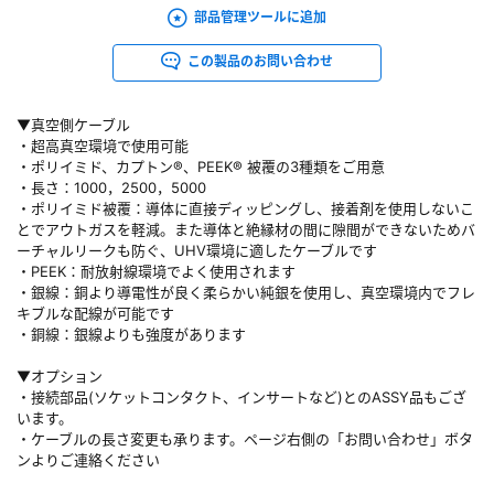
部品管理ツールに追加
この製品のお問い合わせ
▼真空側ケーブル
・超高真空環境で使用可能
・ポリイミド、カプトン®、PEEK® 被覆の3種類をご用意
・長さ：1000，2500，5000
・ポリイミド被覆：導体に直接ディッピングし、接着剤を使用しないこ
とでアウトガスを軽減。また導体と絶縁材の間に隙間ができないためバ
ーチャルリークも防ぐ、UHV環境に適したケーブルです
・PEEK：耐放射線環境でよく使用されます
・銀線：銅より導電性が良く柔らかい純銀を使用し、真空環境内でフレ
キブルな配線が可能です
・銅線：銀線よりも強度があります
▼オプション
・接続部品(ソケットコンタクト、インサートなど)とのASSY品もござ
います。
・ケーブルの長さ変更も承ります。ページ右側の「お問い合わせ」ボタ
ンよりご連絡ください