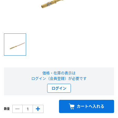
新規会員登録（無料）
※新規会員登録をお申し込み頂いてから本登録となるまで、数日間かかる場合
があります。また当社の判断によりお断りする場合があります。
会員の方はこちら
ログイン
※パスワードをお忘れの方は、
パスワード再発行ページ
へ
価格・在庫の表示は
※メールアドレスを忘れた方は、
お問い合わせページ
よりお問い合わせくださ
ログイン（会員登録）が必要です
い
ログイン
カートへ入れる
数量