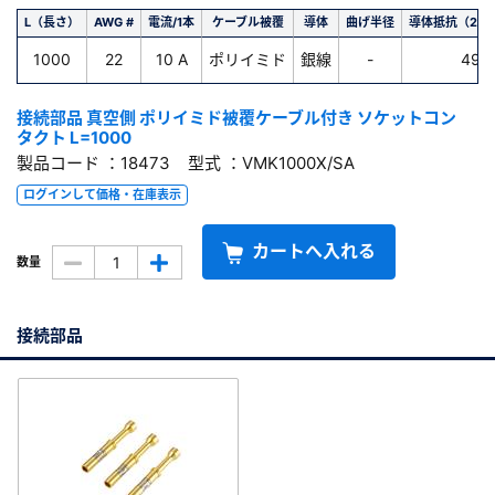
L（長さ）
AWG #
電流/1本
ケーブル被覆
導体
曲げ半径
導体抵抗（20
1000
22
10 A
ポリイミド
銀線
-
49.
接続部品 真空側 ポリイミド被覆ケーブル付き ソケットコン
タクト L=1000
製品コード ：18473 型式 ：VMK1000X/SA
ログインして価格・在庫表示
カートへ入れる
数量
接続部品