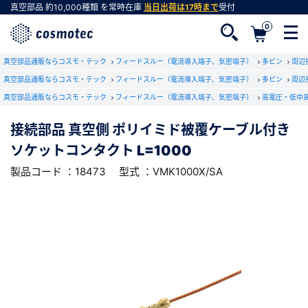
真空部品
約10,000種類
を常時在庫
当日出荷は17時まで
受付
0
RoHS2適合報告書のダウンロード
真空部品通販ならコスモ・テック
下記製品のRoHS2適合報告書のダウンロードをします。
フィードスルー（電流導入端子、気密端子）
多ピン
周辺
真空部品通販ならコスモ・テック
フィードスルー（電流導入端子、気密端子）
多ピン
周辺
真空部品通販ならコスモ・テック
フィードスルー（電流導入端子、気密端子）
高電圧・低中
接続部品 真空側 ポリイミド被覆ケーブル付
き ソケットコンタクト L=1000
会員登録がお済みでない方
接続部品 真空側 ポリイミド被覆ケーブル付き
型式 ：VMK1000X/SA
製品コード ：18473
会員登録をすれば、便利な機能がご利用いただけ
ソケットコンタクト L=1000
ます。
製品コード ：18473
型式 ：VMK1000X/SA
会社・学校・研究機関名
必須
ダウンロードする