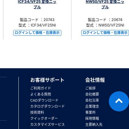
ICF34/VF25 変換ニッ
NW50/VF25 変換ニッ
プル
プル
製品コード ：20743
製品コード ：20674
型式 ：ICF34/VF25NI
型式 ：NW50/VF25NI
ログインして価格・在庫表示
ログインして価格・在庫表示
お客様サポート
会社情報
ご利用ガイド
ご挨拶
よくある質問
会社概要
CADダウンロード
会社沿革
カタログダウンロード
企業理念
技術資料
事業所
クイックオーダー
採用情報
カスタマイズサービス
主要納入先