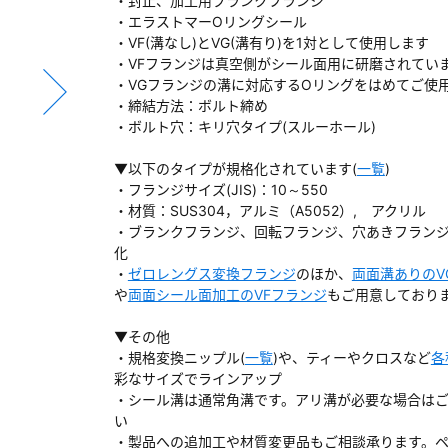
・封止、加工用ブランクフランジ
・エラストマーOリングシール
・VF(溝なし)とVG(溝有り)を1対として使用します
・VFフランジは真空側がシール面用に研磨されてい
・VGフランジの溝に対応するOリングをはめてご使
・締結方法：ボルト締め
ダウンロードする
・ボルト穴：キリ穴タイプ(スルーホール)
）
▼以下のタイプが規格化されています(
一覧
)
・フランジサイズ(JIS)：10～550
・材質：SUS304，アルミ（A5052）, アクリル
、数日間かかる場合があります。
・ブランクフランジ、回転フランジ、穴あきフラン
化
・
ゼロレングス変換フランジ
のほか、
両面溝ありのV
や
両面シール面加工のVFフランジ
もご用意しており
▼その他
・規格変換ニップル(
一覧
)や、ティーやクロスなど
各
彩なサイズでラインアップ
・シール溝は通常角溝です。アリ溝が必要な場合は
い
・製品への追加工や材質変更品もご相談承ります。