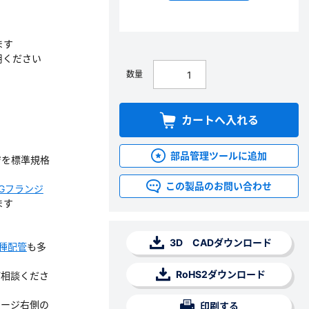
ます
用ください
数量
カートへ入れる
部品管理ツールに追加
ジを標準規格
この製品のお問い合わせ
Gフランジ
ます
3D CADダウンロード
種配管
も多
RoHS2ダウンロード
ご相談くださ
ページ右側の
印刷する