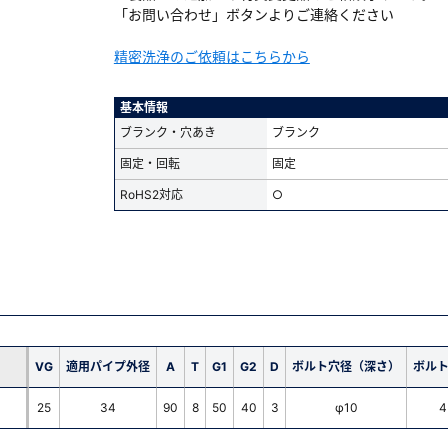
「お問い合わせ」ボタンよりご連絡ください
精密洗浄のご依頼はこちらから
基本情報
ブランク・穴あき
ブランク
固定・回転
固定
RoHS2対応
○
VG
適用パイプ外径
A
T
G1
G2
D
ボルト穴径（深さ）
ボル
25
34
90
8
50
40
3
φ10
4