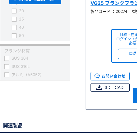
10
VG25 ブランクフラ
20
製品コード ：20274 型式
25
40
価格・在
50
ログイン（
必要
65
フランジ材質
80
ログ
SUS 304
100
SUS 316L
125
アルミ（A5052)
お問い合わせ
150
200
3D CAD
250
300
350
400
関連製品
450
500