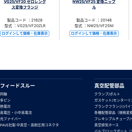
VG25/VF20 ゼロレング
NW25/VF25 変換ニップ
ス変換フランジ
ル
製品コード ：21828
製品コード ：20148
型式 ：VG25/VF20ZLR
型式 ：NW25/VF25NI
ログインして価格・在庫表示
ログインして価格・在庫表示
フィードスルー
真空配管部品
同軸
クランプ/ボルト
多ピン
ガスケット/センターリ
熱電対
ブランクフランジ/パイ
高電圧・小中高電流
各種配管部品（規格変
光ファイバー
フレキシブルチューブ/
PAVE社製 中真空・高耐圧用コネクタ
真空排気ホース
バルブ/リークポート（