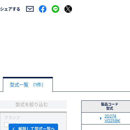
シェアする
型式一覧 (1件）
型式を絞り込む
製品コード
型式
20274
フランジ
VG25BK
VG
解除して型式一覧へ