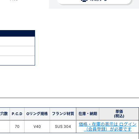
単価
ト穴数
P.C.D
Oリング規格
フランジ材質
在庫・納期
(税込)
価格・在庫の表示は ログイン
70
V40
SUS 304
（会員登録）が必要です