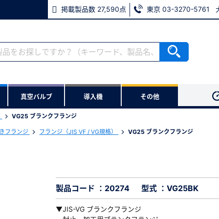
掲載製品数 27,590点
東京 03-3270-5761
RoHS2適合報告書のダウンロード
ない方
真空バルブ
導入機
その他
用いただけます。
ジ
VG25 ブランクフランジ
ウンロードをします。
付きフランジ
フランジ（JIS VF / VG規格）
VG25 ブランクフランジ
※パスワードをお忘れの方は、
※メールアドレスを忘れた方は
製品コード ：20274
型式 ：VG25BK
▼JIS-VG ブランクフランジ
必須