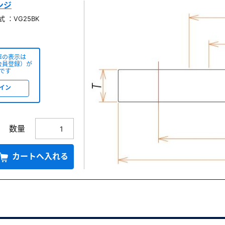
ンジ
 ：VG25BK
庫の表示は
会員登録）が
です
イン
数量
カートへ入れる