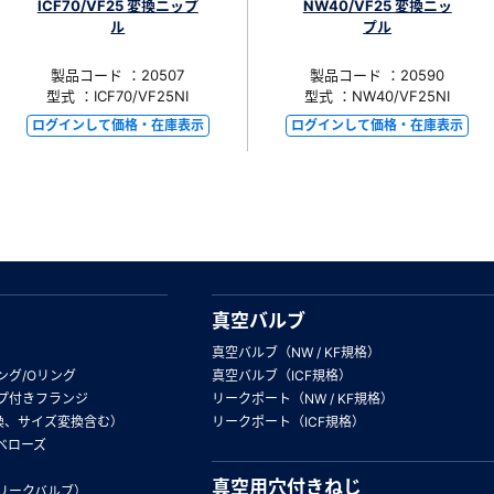
ICF70/VF25 変換ニップ
NW40/VF25 変換ニッ
ル
プル
製品コード ：20507
製品コード ：20590
型式 ：ICF70/VF25NI
型式 ：NW40/VF25NI
ログインして価格・在庫表示
ログインして価格・在庫表示
真空バルブ
真空バルブ（NW / KF規格）
ング/Oリング
真空バルブ（ICF規格）
プ付きフランジ
リークポート（NW / KF規格）
換、サイズ変換含む）
リークポート（ICF規格）
ベローズ
真空用穴付きねじ
リークバルブ）