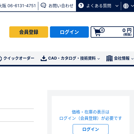
大阪 06-6131-4751
お問い合わせ
よくある質問
0 円
0
会員登録
ログイン
(税抜)
会員の方はこちら
クイックオーダー
CAD・カタログ・技術資料
会社情報
ログイン
パスワード再発行ページ
へ
、
お問い合わせページ
よりお問い合わせください
価格・在庫の表示は
ログイン（会員登録）が必要です
ログイン