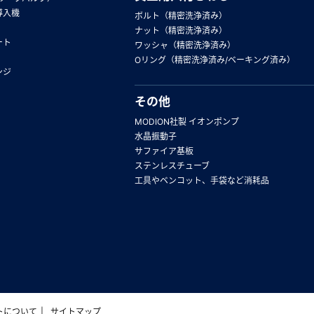
導入機
ボルト（精密洗浄済み）
ナット（精密洗浄済み）
ート
ワッシャ（精密洗浄済み）
Oリング（精密洗浄済み/ベーキング済み）
ンジ
その他
MODION社製 イオンポンプ
水晶振動子
サファイア基板
ステンレスチューブ
工具やベンコット、手袋など消耗品
トについて
サイトマップ