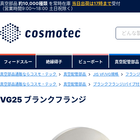
真空部品
約10,000種類
を常時在庫
当日出荷は17時まで
受付
（営業時間9:00〜18:00 土日祝除く）
会員登録がお済みで
フィードスルー
絶縁碍子
ビューポート
真空配管部品
会員登録をすれば、便利な機能がご利
真空部品通販ならコスモ・テック
真空配管部品
JIS VF/VG規格
フラン
下記製品のRoHS2適合報告書のダ
真空部品通販ならコスモ・テック
真空配管部品
ブランクフランジ/パイプ
VG25 ブランクフランジ
VG25 ブランクフランジ
型式 ：VG25BK
製品コード ：20274
会社・学校・研究機関名