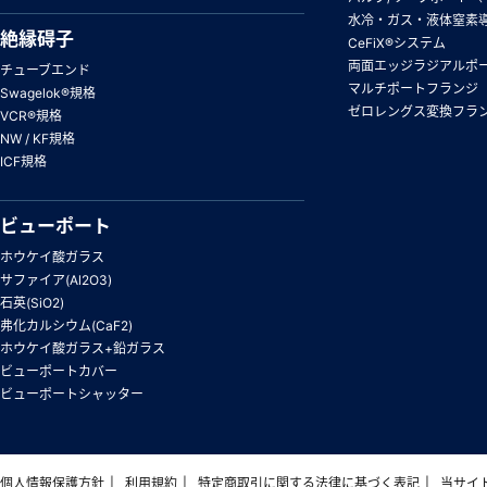
水冷・ガス・液体窒素
絶縁碍子
CeFiX®システム
両面エッジラジアルポ
チューブエンド
マルチポートフランジ
Swagelok®規格
ゼロレングス変換フラ
VCR®規格
NW / KF規格
ICF規格
ビューポート
ホウケイ酸ガラス
サファイア(Al2O3)
石英(SiO2)
弗化カルシウム(CaF2)
ホウケイ酸ガラス+鉛ガラス
ビューポートカバー
ビューポートシャッター
個人情報保護方針
利用規約
特定商取引に関する法律に基づく表記
当サイ