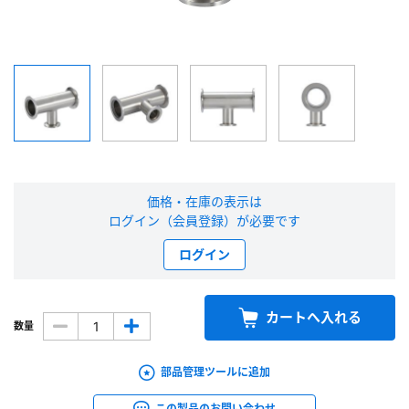
新規会員登録（無料）
※新規会員登録をお申し込み頂いてから本登録となるまで、数日間かかる場合
があります。また当社の判断によりお断りする場合があります。
会員の方はこちら
価格・在庫の表示は
ログイン
ログイン（会員登録）が必要です
※パスワードをお忘れの方は、
パスワード再発行ページ
へ
ログイン
※メールアドレスを忘れた方は、
お問い合わせページ
よりお問い合わせくださ
い
カートへ入れる
数量
部品管理ツールに追加
この製品のお問い合わせ