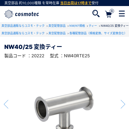
真空部品
約10,000種類
を常時在庫
当日出荷は17時まで
受付
0
RoHS2適合報告書のダウンロード
真空部品通販ならコスモ・テック
下記製品のRoHS2適合報告書のダウンロードをします。
真空配管部品
NW/KF規格
ティー
NW40/25 変換ティー
真空部品通販ならコスモ・テック
真空配管部品
各種配管部品（規格変換、サイズ変換含む）
NW40/25 変換ティー
NW40/25 変換ティー
会員登録がお済みでない方
型式 ：NW40RTE25
製品コード ：20222
製品コード ：20222
型式 ：NW40RTE25
会員登録をすれば、便利な機能がご利用いただけ
ます。
会社・学校・研究機関名
必須
ダウンロードする