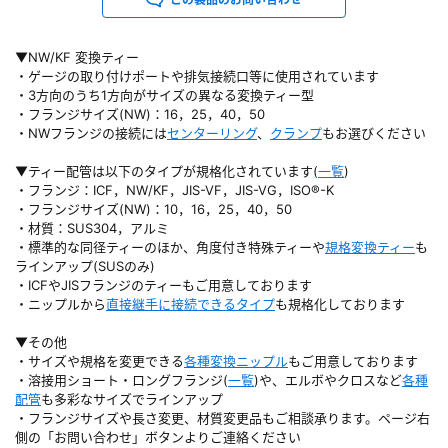
▼NW/KF 変換ティー
・ゲージの取り付けポートや排気接続口等に使用されています
・3方向のうち1方向がサイズの異なる変換ティー型
・フランジサイズ(NW)：16，25，40，50
・NWフランジの接続には
センターリング
、
クランプ
もお選びください
▼ティー配管は以下のタイプが規格化されています(
一覧
)
・フランジ：ICF，NW/KF，JIS-VF，JIS-VG，ISO®-K
・フランジサイズ(NW)：10，16，25，40，50
・材質：SUS304，アルミ
・標準的な同径ティーのほか、角度付き特殊ティーや
規格変換ティー
も
ラインアップ(SUSのみ)
・ICFやJISフランジのティーもご用意しております
・ニップルから
直接継手に接続できるタイプ
も規格化しております
▼その他
・サイズや規格を変更できる
各種変換ニップル
もご用意しております
・溶接用ショート・ロングフランジ(
一覧
)や、エルボやクロスなど
各種
配管
も多彩なサイズでラインアップ
・フランジサイズや長さ変更、材質変更品もご相談承ります。ページ右
側の「お問い合わせ」ボタンよりご連絡ください