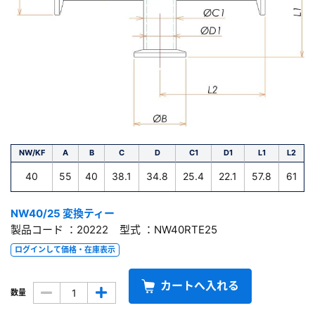
NW/KF
A
B
C
D
C1
D1
L1
L2
40
55
40
38.1
34.8
25.4
22.1
57.8
61
NW40/25 変換ティー
製品コード ：20222 型式 ：NW40RTE25
ログインして価格・在庫表示
カートへ入れる
数量