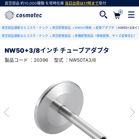
真空部品
約10,000種類
を常時在庫
当日出荷は17時まで
受付
0
RoHS2適合報告書のダウンロード
真空部品通販ならコスモ・テック
下記製品のRoHS2適合報告書のダウンロードをします。
真空配管部品
NW/KF規格
変換アダプタ
NW50+3/8
真空部品通販ならコスモ・テック
真空配管部品
各種配管部品（規格変換、サイズ変換含む）
NW50+3/8インチ チューブアダプタ
NW50+3/8インチ チューブアダプタ
会員登録がお済みでない方
型式 ：NW50TA3/8
製品コード ：20396
製品コード ：20396
型式 ：NW50TA3/8
会員登録をすれば、便利な機能がご利用いただけ
ます。
会社・学校・研究機関名
必須
ダウンロードする