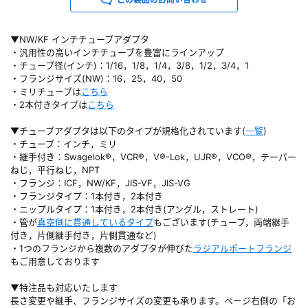
▼NW/KF インチチューブアダプタ
・汎用性の高いインチチューブを豊富にラインアップ
・チューブ径(インチ)：1/16，1/8，1/4，3/8，1/2，3/4，1
・フランジサイズ(NW)：16，25，40，50
・ミリチューブは
こちら
・2本付きタイプは
こちら
▼チューブアダプタは以下のタイプが規格化されています(
一覧
)
・チューブ：インチ，ミリ
・継手付き：Swagelok®，VCR®，V®-Lok，UJR®，VCO®，テーパー
ねじ，平行ねじ，NPT
・フランジ：ICF，NW/KF，JIS-VF，JIS-VG
・フランジタイプ：1本付き，2本付き
・ニップルタイプ：1本付き，2本付き(アングル，ストレート)
・管が
真空側に貫通しているタイプ
もございます(チューブ，両端継手
付き，片側継手付き，片側貫通など)
・1つのフランジから複数のアダプタが伸びた
ラジアルポートフランジ
もご用意しております
▼特注品も対応いたします
長さ変更や継手、フランジサイズの変更も承ります。ページ右側の「お