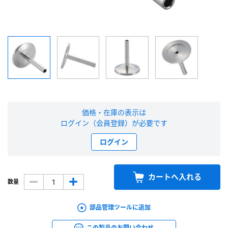
新規会員登録（無料）
※新規会員登録をお申し込み頂いてから本登録となるまで、数日間かかる場合
があります。また当社の判断によりお断りする場合があります。
会員の方はこちら
価格・在庫の表示は
ログイン
ログイン（会員登録）が必要です
※パスワードをお忘れの方は、
パスワード再発行ページ
へ
ログイン
※メールアドレスを忘れた方は、
お問い合わせページ
よりお問い合わせくださ
い
カートへ入れる
数量
部品管理ツールに追加
この製品のお問い合わせ