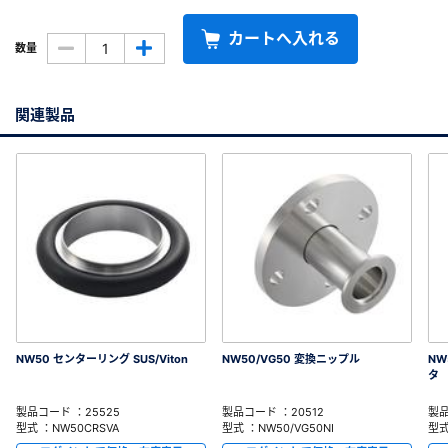
カートへ入れる
数量
関連製品
NW50 センターリング SUS/Viton
NW50/VG50 変換ニップル
NW
タ
製品コード ：25525
製品コード ：20512
製品
型式 ：NW50CRSVA
型式 ：NW50/VG50NI
型式