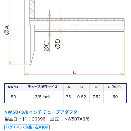
NW/KF
チューブ/継手サイズ
A
C
D
L（長さ）
50
3/8 inch
75
9.52
7.52
50
NW50+3/8インチ チューブアダプタ
製品コード ：20396 型式 ：NW50TA3/8
ログインして価格・在庫表示