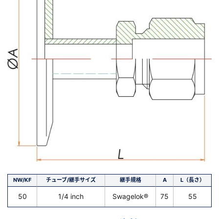
NW/KF
チューブ/継手サイズ
継手規格
A
L（長さ）
50
1/4 inch
Swagelok®
75
55