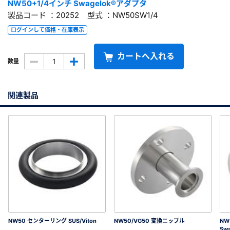
NW50+1/4インチ Swagelok®アダプタ
製品コード ：20252 型式 ：NW50SW1/4
ログインして価格・在庫表示
カートへ入れる
数量
関連製品
NW50 センターリング SUS/Viton
NW50/VG50 変換ニップル
NW
Swa