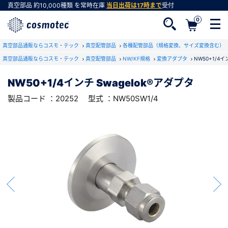
真空部品
約10,000種類
を常時在庫
当日出荷は17時まで
受付
0
RoHS2適合報告書のダウンロード
真空部品通販ならコスモ・テック
下記製品のRoHS2適合報告書のダウンロードをします。
真空配管部品
各種配管部品（規格変換、サイズ変換含む）
真空部品通販ならコスモ・テック
真空配管部品
NW/KF規格
変換アダプタ
NW50+1/4イ
NW50+1/4インチ Swagelok®アダプタ
NW50+1/4インチ Swagelok®アダプタ
会員登録がお済みでない方
型式 ：NW50SW1/4
製品コード ：20252
製品コード ：20252
型式 ：NW50SW1/4
会員登録をすれば、便利な機能がご利用いただけ
ます。
会社・学校・研究機関名
必須
ダウンロードする