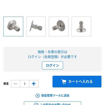
新規会員登録（無料）
※新規会員登録をお申し込み頂いてから本登録となるまで、数日間かかる場合
があります。また当社の判断によりお断りする場合があります。
会員の方はこちら
価格・在庫の表示は
ログイン
ログイン（会員登録）が必要です
※パスワードをお忘れの方は、
パスワード再発行ページ
へ
ログイン
※メールアドレスを忘れた方は、
お問い合わせページ
よりお問い合わせくださ
い
カートへ入れる
数量
部品管理ツールに追加
この製品のお問い合わせ