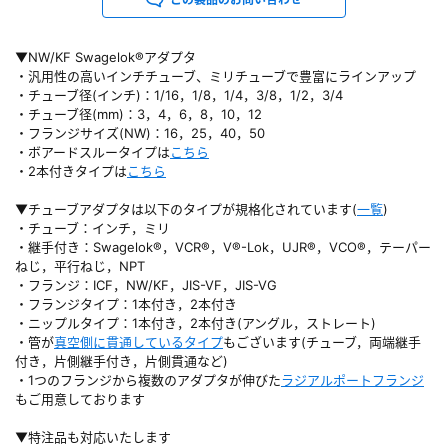
▼NW/KF Swagelok®アダプタ
・汎用性の高いインチチューブ、ミリチューブで豊富にラインアップ
・チューブ径(インチ)：1/16，1/8，1/4，3/8，1/2，3/4
・チューブ径(mm)：3，4，6，8，10，12
・フランジサイズ(NW)：16，25，40，50
・ボアードスルータイプは
こちら
・2本付きタイプは
こちら
▼チューブアダプタは以下のタイプが規格化されています(
一覧
)
・チューブ：インチ，ミリ
・継手付き：Swagelok®，VCR®，V®-Lok，UJR®，VCO®，テーパー
ねじ，平行ねじ，NPT
・フランジ：ICF，NW/KF，JIS-VF，JIS-VG
・フランジタイプ：1本付き，2本付き
・ニップルタイプ：1本付き，2本付き(アングル，ストレート)
・管が
真空側に貫通しているタイプ
もございます(チューブ，両端継手
付き，片側継手付き，片側貫通など)
・1つのフランジから複数のアダプタが伸びた
ラジアルポートフランジ
もご用意しております
▼特注品も対応いたします