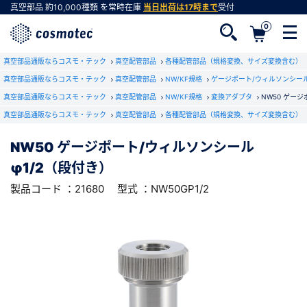
真空部品
約10,000種類
を常時在庫
当日出荷は17時まで
受付
0
RoHS2適合報告書のダウンロード
真空部品通販ならコスモ・テック
下記製品のRoHS2適合報告書のダウンロードをします。
真空配管部品
各種配管部品（規格変換、サイズ変換含む）
真空部品通販ならコスモ・テック
真空配管部品
NW/KF規格
ゲージポート/ウィルソンシー
真空部品通販ならコスモ・テック
真空配管部品
NW/KF規格
変換アダプタ
NW50 ゲージ
NW50 ゲージポート/ウィルソンシール
φ1/2（段付き）
真空部品通販ならコスモ・テック
真空配管部品
各種配管部品（規格変換、サイズ変換含む）
会員登録がお済みでない方
型式 ：NW50GP1/2
製品コード ：21680
会員登録をすれば、便利な機能がご利用いただけ
NW50 ゲージポート/ウィルソンシール
ます。
φ1/2（段付き）
会社・学校・研究機関名
必須
製品コード ：21680
型式 ：NW50GP1/2
ダウンロードする