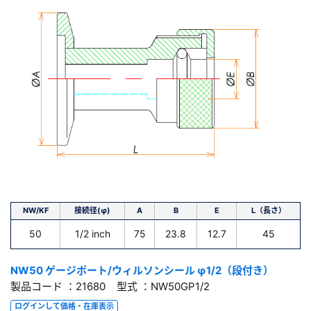
NW/KF
接続径(φ)
A
B
E
L（長さ）
50
1/2 inch
75
23.8
12.7
45
NW50 ゲージポート/ウィルソンシール φ1/2（段付き）
製品コード ：21680 型式 ：NW50GP1/2
ログインして価格・在庫表示