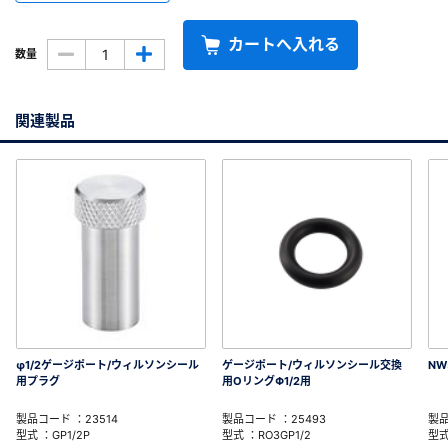
カートへ入れる
数量
関連製品
φ1/2ゲージポート/ウィルソンシール
ゲージポート/ウィルソンシール交換
NW
用プラグ
用OリングΦ1/2用
製品コード ：23514
製品コード ：25493
製品
型式 ：GP1/2P
型式 ：RO3GP1/2
型式