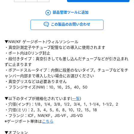
部品管理ツールに追加
この製品のお問い合わせ
▼NW/KF ゲージポート/ウィルソンシール
・真空計測定子やチューブ配管などの導入に使用されます
・ポート内はOリング封止
・段付きタイプ：真空引きしても差し込んだチューブなどが引き込まれ
ずに止まります
・ボアードスルータイプ：内側に段差のないタイプ。チューブなどをチ
ャンバー内部まで導入したい場合にお選びください
・真空グリスなどは必要ありません
・フランジサイズ(NW)：10，16，25，40，50
▼以下のタイプが規格化されています(
一覧
)
・穴径(インチ)：1/8，1/4，3/8，1/2，3/4，1，1-1/4，1-1/2，2
・穴径(ミリ)：2，3，4，5，6，8，10，12，15，18
・フランジ：ICF，NW/KF，JIS-VF，JIS-VG
※ゲージポート単体は
こちら
▼オプション