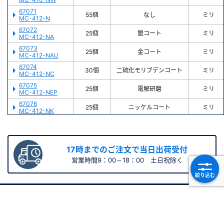
67071
55個
なし
ミリ
MC-412-N
67072
25個
銀コート
ミリ
MC-412-NA
67073
25個
金コート
ミリ
MC-412-NAU
67074
30個
二硫化モリブデンコート
ミリ
MC-412-NC
67075
25個
電解研磨
ミリ
MC-412-NEP
67076
25個
ニッケルコート
ミリ
MC-412-NK
67077
25個
二硫化タングステンコート
ミリ
MC-412-NW
67089
40個
なし
ミリ
MC-414-N
17時までのご注文で当日出荷受付
67090
営業時間9：00～18：00 土日祝除く
25個
銀コート
ミリ
MC-414-NA
絞り込む
67091
25個
金コート
ミリ
MC-414-NAU
67092
25個
二硫化モリブデンコート
ミリ
お問い合わせ
MC-414-NC
67093
25個
電解研磨
ミリ
以下のフォームにご記入下さい。
お問い合わせ内容確認後、
MC-414-NEP