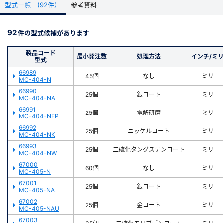
ニウムなど
型式一覧 (92件）
参考資料
・コーティング：コーティングなし，電解研磨，ニッケルコート，二硫
新規会員登録（無料）
化タングステンコート，二硫化モリブデンコート，金コート，銀コー
ト，クロム酸銀コート
92
件の型式候補があります
・空気穴付き：側面穴、中央貫通穴
※新規会員登録をお申し込み頂いてから本登録となるまで、数日間かかる場合
があります。また当社の判断によりお断りする場合があります。
製品コード
最小発注数
処理方法
インチ/ミ
▼その他
型式
・製品についてご不明な点がありましたら「お問い合わせ」ボタンより
66989
45個
なし
ミリ
お気軽にご連絡ください
MC-404-N
会員の方はこちら
66990
25個
銀コート
ミリ
UC Components製品は、まとめ買いによりMOQ数量を調整できる場
MC-404-NA
合がございます。
66991
ログイン
25個
電解研磨
ミリ
下記の場合、別途お問い合わせください。
MC-404-NEP
66992
25個
ニッケルコート
ミリ
※パスワードをお忘れの方は、
パスワード再発行ページ
へ
・MOQが26個以上の製品
MC-404-NK
※メールアドレスを忘れた方は、
お問い合わせページ
よりお問い合わせくださ
・ほかのUC Components製品と合わせてご検討の場合
66993
25個
二硫化タングステンコート
ミリ
い
・ご入用時期が数ヶ月以上先の場合
MC-404-NW
67000
60個
なし
ミリ
MC-405-N
精密洗浄のご依頼はこちらから
67001
25個
銀コート
ミリ
MC-405-NA
67002
25個
金コート
ミリ
MC-405-NAU
67003