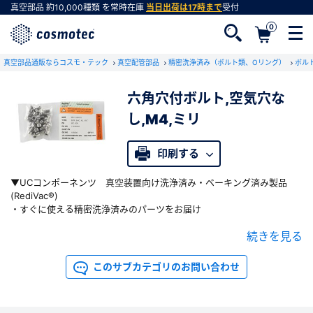
真空部品
約10,000種類
を常時在庫
当日出荷は17時まで
受付
0
真空部品通販ならコスモ・テック
真空配管部品
精密洗浄済み（ボルト類、Oリング）
ボル
六角穴付ボルト,空気穴な
し,M4,ミリ
会員登録がお済みでない方
会員登録をすれば、便利な機能がご利用いただけ
印刷する
ます。
▼UCコンポーネンツ 真空装置向け洗浄済み・ベーキング済み製品
(RediVac®)
・すぐに使える精密洗浄済みのパーツをお届け
・ベーキング済みの製品もございます
続きを見る
・真空用途で使用される空気穴付きボルトも豊富にラインアップ
・ボルト・ナット・ワッシャー ・Oリングなど、豊富な選択肢から最適
な部品をお選びください
このサブカテゴリのお問い合わせ
▼以下のタイプが規格化されています
・材質：SUS304/A2，SUS316/A4，A4A286，ニッケル200，アルミ