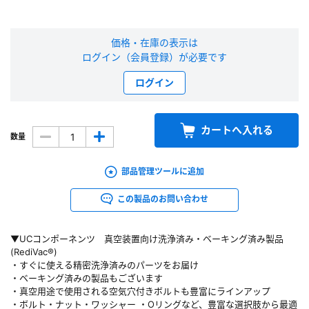
新規会員登録（無料）
価格・在庫の表示は
ログイン（会員登録）が必要です
※新規会員登録をお申し込み頂いてから本登録となるまで、数日間かかる場合
があります。また当社の判断によりお断りする場合があります。
ログイン
会員の方はこちら
カートへ入れる
数量
ログイン
部品管理ツールに追加
※パスワードをお忘れの方は、
パスワード再発行ページ
へ
※メールアドレスを忘れた方は、
お問い合わせページ
よりお問い合わせくださ
この製品のお問い合わせ
い
▼UCコンポーネンツ 真空装置向け洗浄済み・ベーキング済み製品
(RediVac®)
・すぐに使える精密洗浄済みのパーツをお届け
・ベーキング済みの製品もございます
・真空用途で使用される空気穴付きボルトも豊富にラインアップ
・ボルト・ナット・ワッシャー ・Oリングなど、豊富な選択肢から最適