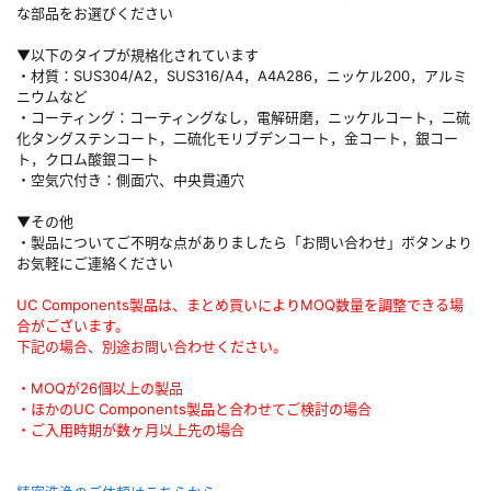
な部品をお選びください
▼以下のタイプが規格化されています
・材質：SUS304/A2，SUS316/A4，A4A286，ニッケル200，アルミ
ニウムなど
・コーティング：コーティングなし，電解研磨，ニッケルコート，二硫
化タングステンコート，二硫化モリブデンコート，金コート，銀コー
ト，クロム酸銀コート
・空気穴付き：側面穴、中央貫通穴
▼その他
・製品についてご不明な点がありましたら「お問い合わせ」ボタンより
お気軽にご連絡ください
UC Components製品は、まとめ買いによりMOQ数量を調整できる場
合がございます。
下記の場合、別途お問い合わせください。
・MOQが26個以上の製品
・ほかのUC Components製品と合わせてご検討の場合
・ご入用時期が数ヶ月以上先の場合