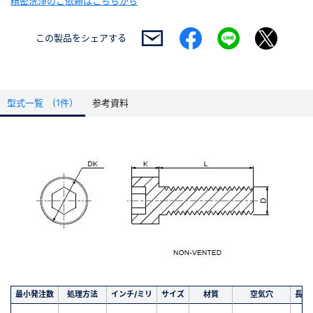
精密洗浄のご依頼はこちらから
この製品を
シェアする
型式一覧 (1件）
参考資料
最小発注数
処理方法
インチ/ミリ
サイズ
材質
空気穴
長さ(