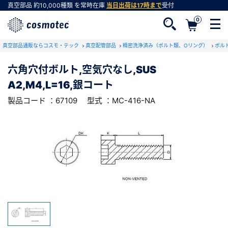
真空部品
約10,000種類
を常時在庫
当日出荷は17時まで
受付
0
RoHS2適合報告書のダウンロード
真空部品通販ならコスモ・テック
下記製品のRoHS2適合報告書のダウンロードをします。
真空配管部品
精密洗浄済み（ボルト類、Oリング）
ボル
六角穴付ボルト,空気穴なし,SUS
六角穴付ボルト,空気穴なし,SUS
A2,M4,L=16,銀コート
A2,M4,L=16,銀コート
会員登録がお済みでない方
型式 ：MC-416-NA
製品コード ：67109
製品コード ：67109
型式 ：MC-416-NA
会員登録をすれば、便利な機能がご利用いただけ
ます。
会社・学校・研究機関名
必須
ダウンロードする