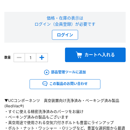
新規会員登録（無料）
価格・在庫の表示は
ログイン（会員登録）が必要です
※新規会員登録をお申し込み頂いてから本登録となるまで、数日間かかる場合
があります。また当社の判断によりお断りする場合があります。
ログイン
会員の方はこちら
カートへ入れる
数量
ログイン
部品管理ツールに追加
※パスワードをお忘れの方は、
パスワード再発行ページ
へ
※メールアドレスを忘れた方は、
お問い合わせページ
よりお問い合わせくださ
この製品のお問い合わせ
い
▼UCコンポーネンツ 真空装置向け洗浄済み・ベーキング済み製品
(RediVac®)
・すぐに使える精密洗浄済みのパーツをお届け
・ベーキング済みの製品もございます
・真空用途で使用される空気穴付きボルトも豊富にラインアップ
・ボルト・ナット・ワッシャー ・Oリングなど、豊富な選択肢から最適