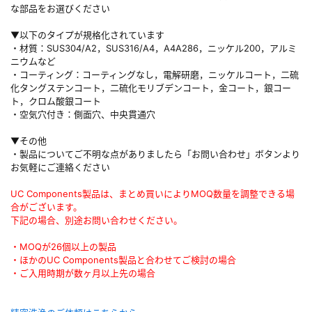
な部品をお選びください
▼以下のタイプが規格化されています
・材質：SUS304/A2，SUS316/A4，A4A286，ニッケル200，アルミ
ニウムなど
・コーティング：コーティングなし，電解研磨，ニッケルコート，二硫
化タングステンコート，二硫化モリブデンコート，金コート，銀コー
ト，クロム酸銀コート
・空気穴付き：側面穴、中央貫通穴
▼その他
・製品についてご不明な点がありましたら「お問い合わせ」ボタンより
お気軽にご連絡ください
UC Components製品は、まとめ買いによりMOQ数量を調整できる場
合がございます。
下記の場合、別途お問い合わせください。
・MOQが26個以上の製品
・ほかのUC Components製品と合わせてご検討の場合
・ご入用時期が数ヶ月以上先の場合