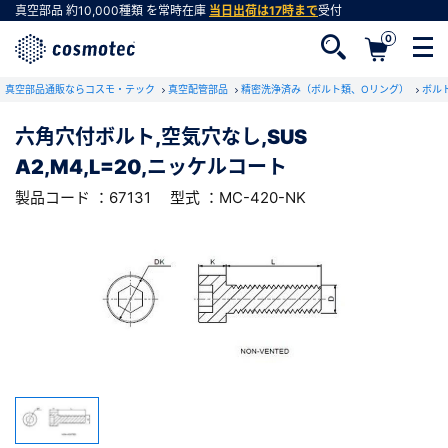
真空部品
約10,000種類
を常時在庫
当日出荷は17時まで
受付
0
RoHS2適合報告書のダウンロード
真空部品通販ならコスモ・テック
下記製品のRoHS2適合報告書のダウンロードをします。
真空配管部品
精密洗浄済み（ボルト類、Oリング）
ボル
六角穴付ボルト,空気穴なし,SUS
六角穴付ボルト,空気穴なし,SUS
A2,M4,L=20,ニッケルコート
A2,M4,L=20,ニッケルコート
会員登録がお済みでない方
型式 ：MC-420-NK
製品コード ：67131
製品コード ：67131
型式 ：MC-420-NK
会員登録をすれば、便利な機能がご利用いただけ
ます。
会社・学校・研究機関名
必須
ダウンロードする