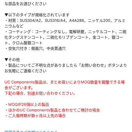
な部品をお選びください
▼以下のタイプが規格化されています
・材質：SUS304/A2，SUS316/A4，A4A286，ニッケル200，アルミ
ニウムなど
・コーティング：コーティングなし，電解研磨，ニッケルコート，二硫
化タングステンコート，二硫化モリブデンコート，金コート，銀コー
ト，クロム酸銀コート
・空気穴付き：側面穴、中央貫通穴
▼その他
・製品についてご不明な点がありましたら「お問い合わせ」ボタンより
お気軽にご連絡ください
UC Components製品は、まとめ買いによりMOQ数量を調整できる場
合がございます。
下記の場合、別途お問い合わせください。
・MOQが26個以上の製品
・ほかのUC Components製品と合わせてご検討の場合
・ご入用時期が数ヶ月以上先の場合