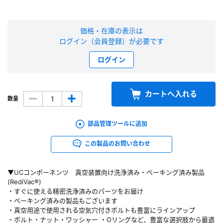
新規会員登録（無料）
価格・在庫の表示は
ログイン（会員登録）が必要です
※新規会員登録をお申し込み頂いてから本登録となるまで、数日間かかる場合
があります。また当社の判断によりお断りする場合があります。
ログイン
会員の方はこちら
カートへ入れる
数量
ログイン
部品管理ツールに追加
※パスワードをお忘れの方は、
パスワード再発行ページ
へ
※メールアドレスを忘れた方は、
お問い合わせページ
よりお問い合わせくださ
この製品のお問い合わせ
い
▼UCコンポーネンツ 真空装置向け洗浄済み・ベーキング済み製品
(RediVac®)
・すぐに使える精密洗浄済みのパーツをお届け
・ベーキング済みの製品もございます
・真空用途で使用される空気穴付きボルトも豊富にラインアップ
・ボルト・ナット・ワッシャー ・Oリングなど、豊富な選択肢から最適