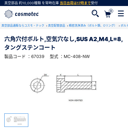
真空部品
約10,000種類
を常時在庫
当日出荷は17時まで
受付
0
RoHS2適合報告書のダウンロード
真空部品通販ならコスモ・テック
下記製品のRoHS2適合報告書のダウンロードをします。
真空配管部品
精密洗浄済み（ボルト類、Oリング）
ボル
六角穴付ボルト,空気穴なし,SUS A2,M4,L=8,
六角穴付ボルト,空気穴なし,SUS
タングステンコート
A2,M4,L=8,タングステンコート
会員登録がお済みでない方
型式 ：MC-408-NW
製品コード ：67039
製品コード ：67039
型式 ：MC-408-NW
会員登録をすれば、便利な機能がご利用いただけ
ます。
会社・学校・研究機関名
必須
ダウンロードする