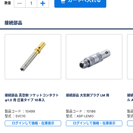
カートへ入れる
数量
接続部品
接続部品 真空側 ソケットコンタクト
接続部品 大気側プラグ LM 用
接
φ1.0 用 圧着タイプ 10本入
ル 
製品コード ：10499
製品コード ：10186
製品
型式 ：SVC10
型式 ：ASP-LEMO
型式
ログインして価格・在庫表示
ログインして価格・在庫表示