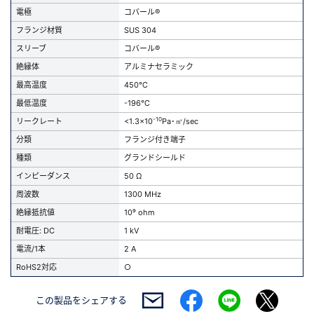
電極
コバール®
フランジ材質
SUS 304
スリーブ
コバール®
絶縁体
アルミナセラミック
最高温度
450℃
最低温度
-196℃
-10
リークレート
<1.3x10
Pa･㎥/sec
分類
フランジ付き端子
種類
グランドシールド
インピーダンス
50 Ω
周波数
1300 MHz
絶縁抵抗値
10⁹ ohm
耐電圧: DC
1 kV
電流/1本
2 A
RoHS2対応
○
この製品を
シェアする