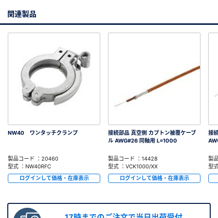
関連製品
NW40 ワンタッチクランプ
接続部品 真空側 カプトン被覆ケーブ
接続
ル AWG#26 同軸用 L=1000
AW
製品コード ：20460
製品コード ：14428
製品
型式 ：NW40RFC
型式 ：VCK1000/XX
型式
ログインして価格・在庫表示
ログインして価格・在庫表示
17時までのご注文で当日出荷受付