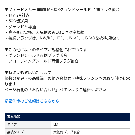
▼フィードスルー 同軸LM-00Rグランドシールド 片側プラグ嵌合
・1kV 2A対応
・50Ω伝送用
・グランドと導通
・真空側は電極、大気側のみLMコネクタ接続
・接続フランジは、NW/KF、ICF、JIS-VF、JIS-VGを標準規格化
▼この他に以下のタイプが規格化されています
・グランドシールド両側プラグ嵌合
・フローティングシールド両側プラグ嵌合
▼特注品も対応いたします
極数の変更・多品種端子の組み合わせ・特殊フランジへの取り付けも承
ります
ページ右側の「お問い合わせ」ボタンよりご連絡ください
精密洗浄のご依頼はこちらから
基本情報
タイプ
LM
接続タイプ
大気側プラグ嵌合