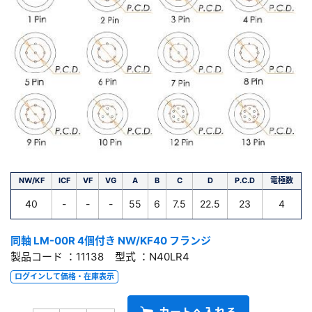
NW/KF
ICF
VF
VG
A
B
C
D
P.C.D
電極数
40
-
-
-
55
6
7.5
22.5
23
4
同軸 LM-00R 4個付き NW/KF40 フランジ
製品コード ：11138 型式 ：N40LR4
ログインして価格・在庫表示