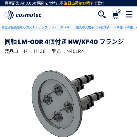
真空部品
約10,000種類
を常時在庫
当日出荷は17時まで
受付
0
RoHS2適合報告書のダウンロード
真空部品通販ならコスモ・テック
下記製品のRoHS2適合報告書のダウンロードをします。
フィードスルー（電流導入端子、気密端子）
同軸
同軸 
同軸 LM-00R 4個付き NW/KF40 フランジ
同軸 LM-00R 4個付き NW/KF40 フランジ
製品コード ：11138
型式 ：N40LR4
会員登録がお済みでない方
型式 ：N40LR4
製品コード ：11138
会員登録をすれば、便利な機能がご利用いただけ
ます。
会社・学校・研究機関名
必須
ダウンロードする