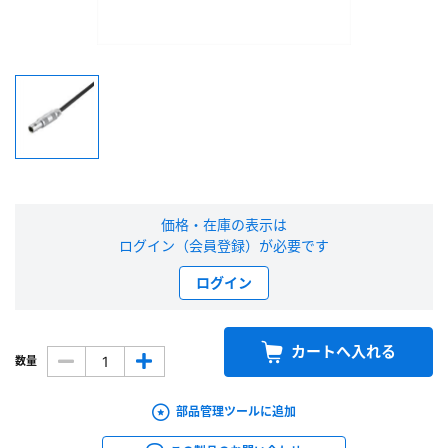
新規会員登録（無料）
※新規会員登録をお申し込み頂いてから本登録となるまで、数日間かかる場合
があります。また当社の判断によりお断りする場合があります。
会員の方はこちら
ログイン
価格・在庫の表示は
ログイン（会員登録）が必要です
※パスワードをお忘れの方は、
パスワード再発行ページ
へ
ログイン
※メールアドレスを忘れた方は、
お問い合わせページ
よりお問い合わせくださ
い
カートへ入れる
数量
部品管理ツールに追加