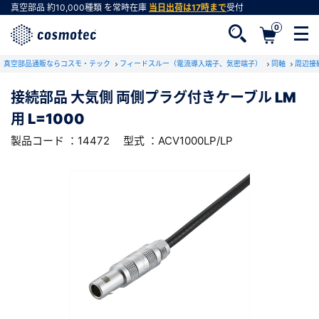
真空部品
約10,000種類
を常時在庫
当日出荷は17時まで
受付
0
RoHS2適合報告書のダウンロード
真空部品通販ならコスモ・テック
下記製品のRoHS2適合報告書のダウンロードをします。
フィードスルー（電流導入端子、気密端子）
同軸
周辺接
接続部品 大気側 両側プラグ付きケーブル LM
接続部品 大気側 両側プラグ付きケーブル LM
用 L=1000
用 L=1000
会員登録がお済みでない方
型式 ：ACV1000LP/LP
製品コード ：14472
製品コード ：14472
型式 ：ACV1000LP/LP
会員登録をすれば、便利な機能がご利用いただけ
ます。
会社・学校・研究機関名
必須
ダウンロードする