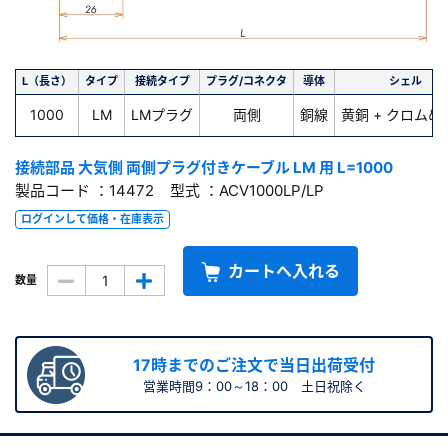
L（長さ）
タイプ
接続タイプ
プラグ/コネクタ
導体
シェル
1000
LM
LMプラグ
両側
銅線
黄銅 + クロムめ
接続部品 大気側 両側プラグ付きケーブル LM 用 L=1000
製品コード ：14472 型式 ：ACV1000LP/LP
ログインして価格・在庫表示
カートへ入れる
数量
17時までのご注文で当日出荷受付
営業時間9：00～18：00 土日祝除く