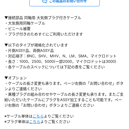
この製品のお問い合わせ
▼接続部品 同軸用 大気側プラグ付きケーブル
・大気側用同軸ケーブル
・ビニール被覆
・プラグ付きのためすぐにご利用いただけます
▼以下のタイプが規格化されています
・片側ASSY品、両側ASSY品
・対応端子：BNC、SHV、MHV、N、LM、SMA、マイクロドット
・長さ：1000、2500、5000(一部2000，マイクロドットは3000)
・各ケーブルのスペックについては下記の表をご覧ください
▼オプション
・ケーブルの長さ変更も承ります。ページ右側の「お問い合わせ」ボタ
ンよりご連絡ください
・異種プラグの組み合わせやケーブルの長さ変更も承ります。またご支
給いただいたケーブルにプラグをASSY加工することも可能です。ペー
ジ右側の「お問い合わせ」ボタンよりご連絡ください
※ケーブル単体は
こちら
よりご覧ください
※プラグ単体は
こちら
よりご覧ください