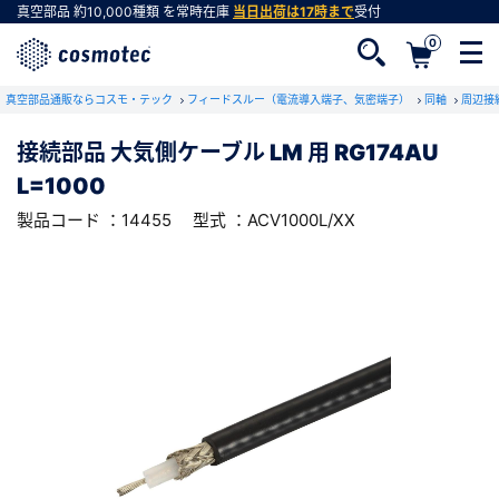
真空部品
約10,000種類
を常時在庫
当日出荷は17時まで
受付
0
RoHS2適合報告書のダウンロード
真空部品通販ならコスモ・テック
下記製品のRoHS2適合報告書のダウンロードをします。
フィードスルー（電流導入端子、気密端子）
同軸
周辺接
接続部品 大気側ケーブル LM 用 RG174AU
接続部品 大気側ケーブル LM 用 RG174AU
L=1000
L=1000
会員登録がお済みでない方
型式 ：ACV1000L/XX
製品コード ：14455
製品コード ：14455
型式 ：ACV1000L/XX
会員登録をすれば、便利な機能がご利用いただけ
ます。
会社・学校・研究機関名
必須
ダウンロードする