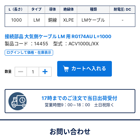
L（長さ）
タイプ
導体
絶縁体
種類
耐電圧: DC
1000
LM
銅線
XLPE
LMケーブル
-
接続部品 大気側ケーブル LM 用 RG174AU L=1000
製品コード ：14455 型式 ：ACV1000L/XX
ログインして価格・在庫表示
カートへ入れる
数量
17時までのご注文で当日出荷受付
営業時間9：00～18：00 土日祝除く
お問い合わせ