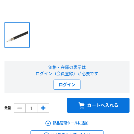
新規会員登録（無料）
※新規会員登録をお申し込み頂いてから本登録となるまで、数日間かかる場合
があります。また当社の判断によりお断りする場合があります。
会員の方はこちら
ログイン
価格・在庫の表示は
ログイン（会員登録）が必要です
※パスワードをお忘れの方は、
パスワード再発行ページ
へ
ログイン
※メールアドレスを忘れた方は、
お問い合わせページ
よりお問い合わせくださ
い
カートへ入れる
数量
部品管理ツールに追加