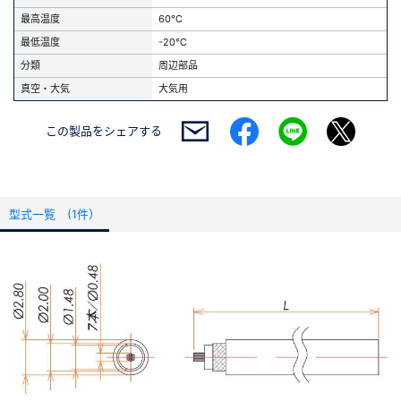
最高温度
60℃
最低温度
-20℃
分類
周辺部品
真空・大気
大気用
この製品を
シェアする
型式一覧 (1件）