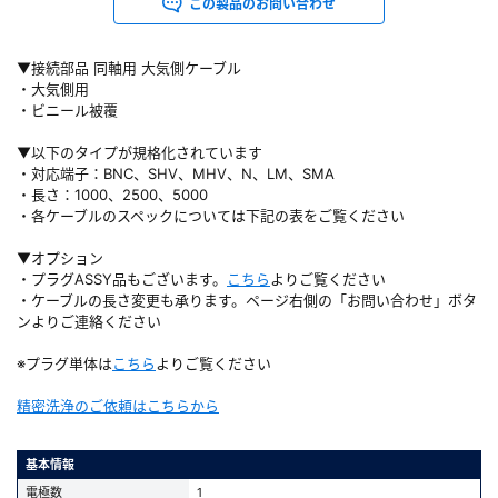
この製品のお問い合わせ
▼接続部品 同軸用 大気側ケーブル
・大気側用
・ビニール被覆
▼以下のタイプが規格化されています
・対応端子：BNC、SHV、MHV、N、LM、SMA
・長さ：1000、2500、5000
・各ケーブルのスペックについては下記の表をご覧ください
▼オプション
・プラグASSY品もございます。
こちら
よりご覧ください
・ケーブルの長さ変更も承ります。ページ右側の「お問い合わせ」ボタ
ンよりご連絡ください
※プラグ単体は
こちら
よりご覧ください
精密洗浄のご依頼はこちらから
基本情報
電極数
1