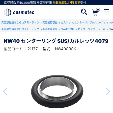
真空部品
約10,000種類
を常時在庫
当日出荷は17時まで
受付
0
RoHS2適合報告書のダウンロード
真空部品通販ならコスモ・テック
下記製品のRoHS2適合報告書のダウンロードをします。
真空配管部品
ガスケット/センターリング/Oリング
センタ
真空部品通販ならコスモ・テック
真空配管部品
NW/KF規格
センターリング／シール
NW
NW40 センターリング SUS/カルレッツ
NW40 センターリング SUS/カルレッツ4079
4079
会員登録がお済みでない方
製品コード ：21177
型式 ：NW40CRSK
型式 ：NW40CRSK
製品コード ：21177
会員登録をすれば、便利な機能がご利用いただけ
ます。
会社・学校・研究機関名
必須
ダウンロードする