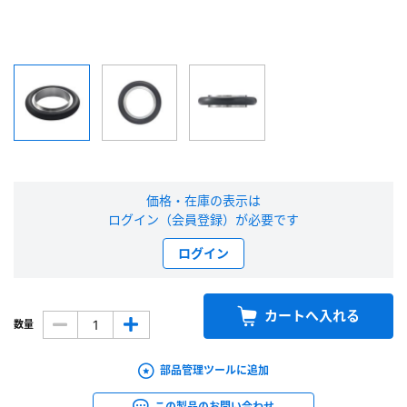
新規会員登録（無料）
※新規会員登録をお申し込み頂いてから本登録となるまで、数日間かかる場合
があります。また当社の判断によりお断りする場合があります。
会員の方はこちら
価格・在庫の表示は
ログイン
ログイン（会員登録）が必要です
※パスワードをお忘れの方は、
パスワード再発行ページ
へ
ログイン
※メールアドレスを忘れた方は、
お問い合わせページ
よりお問い合わせくださ
い
カートへ入れる
数量
部品管理ツールに追加
この製品のお問い合わせ