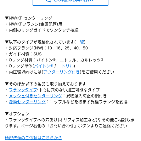
▼NW/KF センターリング
・NW/KFフランジ(金属配管)用
・内側のリングガイドでワンタッチ接続
▼以下のタイプが規格化されています(
一覧
)
・対応フランジ(NW)：10，16，25，40，50
・ガイド材質：SUS
・Oリング材質：バイトン®，ニトリル，カルレッツ®
・Oリング単体(
バイトン®
/
ニトリル
)
・内圧環境向けには(
アウターリング付き
)をご使用ください
▼そのほか以下の製品も取り揃えております
・
ブランクタイプ
:中心に穴のない加工可能なタイプ
・
メッシュ付きセンターリング
：異物混入防止の網付き
・
変換センターリング
：ニップルなどを挟まず異径フランジを変換
▼オプション
・ブランクタイプへの穴あけ(オリフィス加工など)やその他ご相談も承
ります。ページ右側の「お問い合わせ」ボタンよりご連絡ください
精密洗浄のご依頼はこちらから