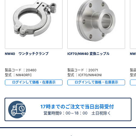
NW40 ワンタッチクランプ
ICF70/NW40 変換ニップル
NW
製品コード ：20460
製品コード ：20071
製品
型式 ：NW40RFC
型式 ：ICF70/NW40NI
型式
ログインして価格・在庫表示
ログインして価格・在庫表示
17時までのご注文で当日出荷受付
営業時間9：00～18：00 土日祝除く