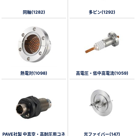
同軸(1282)
多ピン(1292)
新規会員登録（無料）
※新規会員登録をお申し込み頂いてから本登録となるまで、数日間かかる場合
があります。また当社の判断によりお断りする場合があります。
会員の方はこちら
ログイン
熱電対(1098)
高電圧・低中高電流(1059)
※パスワードをお忘れの方は、
パスワード再発行ページ
へ
※メールアドレスを忘れた方は、
お問い合わせページ
よりお問い合わせくださ
い
PAVE社製 中真空・高耐圧用コネ
光ファイバー(147)