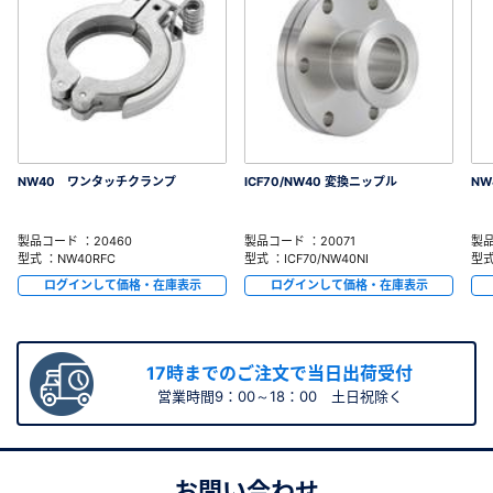
NW40 ワンタッチクランプ
ICF70/NW40 変換ニップル
NW
製品コード ：20460
製品コード ：20071
製品
型式 ：NW40RFC
型式 ：ICF70/NW40NI
型式
ログインして価格・在庫表示
ログインして価格・在庫表示
17時までのご注文で当日出荷受付
営業時間9：00～18：00 土日祝除く
お問い合わせ