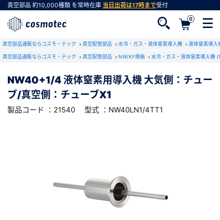
真空部品
約10,000種類
を常時在庫
当日出荷は17時まで
受付
0
RoHS2適合報告書のダウンロード
真空部品通販ならコスモ・テック
下記製品のRoHS2適合報告書のダウンロードをします。
真空配管部品
水冷・ガス・液体窒素導入機
液体窒素導入機
真空部品通販ならコスモ・テック
真空配管部品
NW/KF規格
水冷・ガス・液体窒素導入機 (
NW40+1/4 液体窒素用導入機 大気側：チュ
NW40+1/4 液体窒素用導入機 大気側：チュー
ーブ/真空側：チューブX1
会員登録がお済みでない方
ブ/真空側：チューブX1
型式 ：NW40LN1/4TT1
製品コード ：21540
会員登録をすれば、便利な機能がご利用いただけ
ます。
製品コード ：21540
型式 ：NW40LN1/4TT1
会社・学校・研究機関名
必須
ダウンロードする