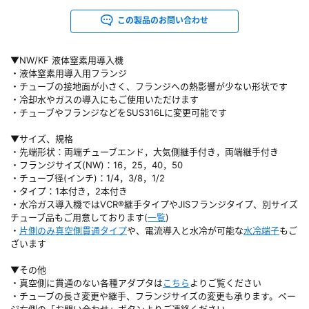
この製品のお問い合わせ
▼NW/KF 液体窒素用導入機
・液体窒素用導入用フランジ
・チューブの接地面が小さく、フランジへの熱影響が少ない形状です
・冷却水やガスの導入にもご使用いただけます
・チューブやフランジなどをSUS316Lに変更可能です
▼サイズ、規格
・先端形状：両端チューブエンド，大気側継手付き，両端継手付き
・フランジサイズ(NW)：16，25，40，50
・チューブ径(インチ)：1/4，3/8，1/2
・タイプ：1本付き，2本付き
・水冷ガス導入機ではVCR®継手タイプやJISフランジタイプ、別サイズ
チューブ品もご用意しております(
一覧
)
・
片側のみ真空側貫通タイプ
や、電流導入と水冷が可能な
水冷端子
もご
ざいます
▼その他
・真空側に貫通のない各種アダプタは
こちら
よりご覧ください
・チューブの長さ変更や継手、フランジサイズの変更も承ります。ペー
ジ右側の「お問い合わせ」ボタンよりご連絡ください