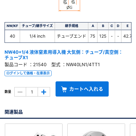
NW/KF
チューブ/継手サイズ
継手規格
A
B
C
D
E
40
1/4 inch
チューブエンド
75
125
-
-
42.7
NW40+1/4 液体窒素用導入機 大気側：チューブ/真空側：
チューブX1
製品コード ：21540 型式 ：NW40LN1/4TT1
ログインして価格・在庫表示
カートへ入れる
数量
関連製品