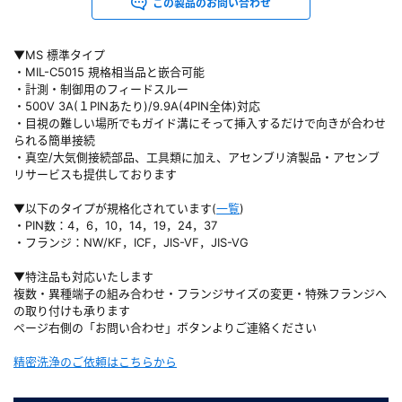
この製品のお問い合わせ
▼MS 標準タイプ
・MIL-C5015 規格相当品と嵌合可能
・計測・制御用のフィードスルー
・500V 3A(１PINあたり)/9.9A(4PIN全体)対応
・目視の難しい場所でもガイド溝にそって挿入するだけで向きが合わせ
られる簡単接続
・真空/大気側接続部品、工具類に加え、アセンブリ済製品・アセンブ
リサービスも提供しております
▼以下のタイプが規格化されています(
一覧
)
・PIN数：4，6，10，14，19，24，37
・フランジ：NW/KF，ICF，JIS-VF，JIS-VG
▼特注品も対応いたします
複数・異種端子の組み合わせ・フランジサイズの変更・特殊フランジへ
の取り付けも承ります
ページ右側の「お問い合わせ」ボタンよりご連絡ください
精密洗浄のご依頼はこちらから