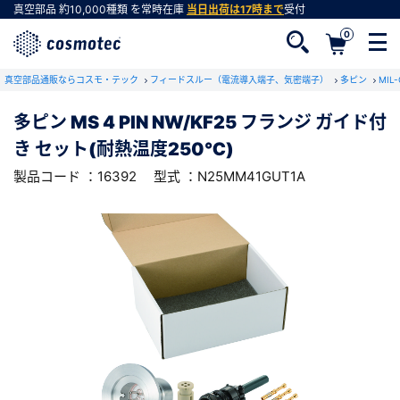
真空部品
約10,000種類
を常時在庫
当日出荷は17時まで
受付
0
RoHS2適合報告書のダウンロード
真空部品通販ならコスモ・テック
下記製品のRoHS2適合報告書のダウンロードをします。
フィードスルー（電流導入端子、気密端子）
多ピン
MIL
多ピン MS 4 PIN NW/KF25 フランジ ガイド付
多ピン MS 4 PIN NW/KF25 フランジ ガイド
き セット(耐熱温度250℃)
付き セット(耐熱温度250℃)
会員登録がお済みでない方
型式 ：N25MM41GUT1A
製品コード ：16392
製品コード ：16392
型式 ：N25MM41GUT1A
会員登録をすれば、便利な機能がご利用いただけ
ます。
会社・学校・研究機関名
必須
ダウンロードする