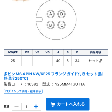
NW/KF
ICF
VF
VG
A
B
D
商品内容
25
-
-
-
40
6
34
セット品
多ピン MS 4 PIN NW/KF25 フランジ ガイド付き セット(耐
熱温度250℃)
製品コード ：16392 型式 ：N25MM41GUT1A
ログインして価格・在庫表示
カートへ入れる
数量