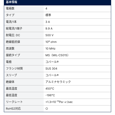
基本情報
電極数
4
タイプ
標準
電流/1本
3 A
総電流/1端子
9.9 A
耐電圧: DC
500 V
絶縁抵抗値
10⁹ ohm
周波数
10 MHz
接続タイプ
MS（MIL-C5015）
電極
コバール®
フランジ材質
SUS 304
スリーブ
コバール®
絶縁体
アルミナセラミック
最高温度
450℃
最低温度
-196℃
-10
リークレート
<1.3x10
Pa･㎥/sec
RoHS2対応
○