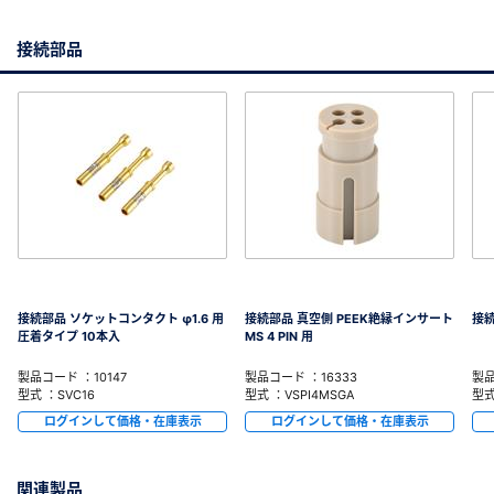
接続部品
接続部品 ソケットコンタクト φ1.6 用
接続部品 真空側 PEEK絶縁インサート
接続
圧着タイプ 10本入
MS 4 PIN 用
製品コード ：10147
製品コード ：16333
製品
型式 ：SVC16
型式 ：VSPI4MSGA
型式
ログインして価格・在庫表示
ログインして価格・在庫表示
関連製品