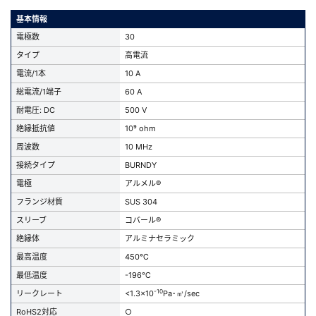
基本情報
電極数
30
タイプ
高電流
電流/1本
10 A
総電流/1端子
60 A
耐電圧: DC
500 V
絶縁抵抗値
10⁹ ohm
周波数
10 MHz
接続タイプ
BURNDY
電極
アルメル®
フランジ材質
SUS 304
スリーブ
コバール®
絶縁体
アルミナセラミック
最高温度
450℃
最低温度
-196℃
-10
リークレート
<1.3x10
Pa･㎥/sec
RoHS2対応
○