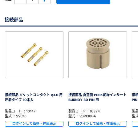
接続部品
接続部品 ソケットコンタクト φ1.6 用
接続部品 真空側 PEEK絶縁インサート
接続
圧着タイプ 10本入
BURNDY 30 PIN 用
PIN
製品コード ：10147
製品コード ：16324
製品
型式 ：SVC16
型式 ：VSPI30GA
型式
ログインして価格・在庫表示
ログインして価格・在庫表示