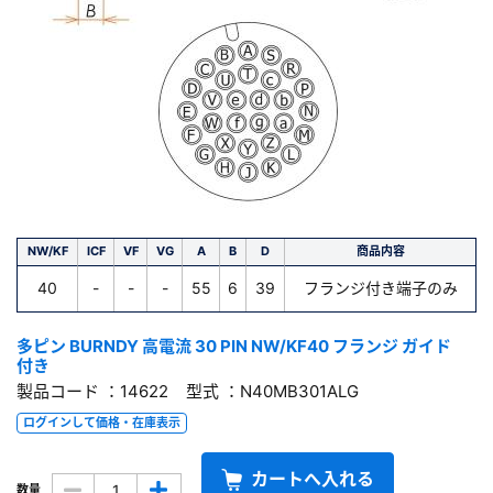
NW/KF
ICF
VF
VG
A
B
D
商品内容
40
-
-
-
55
6
39
フランジ付き端子のみ
多ピン BURNDY 高電流 30 PIN NW/KF40 フランジ ガイド
付き
製品コード ：14622 型式 ：N40MB301ALG
ログインして価格・在庫表示
カートへ入れる
数量