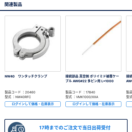
関連製品
NW40 ワンタッチクランプ
接続部品 真空側 ポリイミド被覆ケー
接続
ブル AWG#22 多ピン用 L=1000
AW
製品コード ：20460
製品コード ：17840
製品
型式 ：NW40RFC
型式 ：VMK1000/XXA
型式
ログインして価格・在庫表示
ログインして価格・在庫表示
17時までのご注文で当日出荷受付