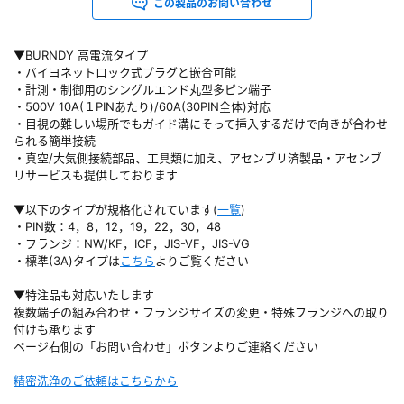
この製品のお問い合わせ
▼BURNDY 高電流タイプ
・バイヨネットロック式プラグと嵌合可能
・計測・制御用のシングルエンド丸型多ピン端子
・500V 10A(１PINあたり)/60A(30PIN全体)対応
・目視の難しい場所でもガイド溝にそって挿入するだけで向きが合わせ
られる簡単接続
・真空/大気側接続部品、工具類に加え、アセンブリ済製品・アセンブ
リサービスも提供しております
▼以下のタイプが規格化されています(
一覧
)
・PIN数：4，8，12，19，22，30，48
・フランジ：NW/KF，ICF，JIS-VF，JIS-VG
・標準(3A)タイプは
こちら
よりご覧ください
▼特注品も対応いたします
複数端子の組み合わせ・フランジサイズの変更・特殊フランジへの取り
付けも承ります
ページ右側の「お問い合わせ」ボタンよりご連絡ください
精密洗浄のご依頼はこちらから