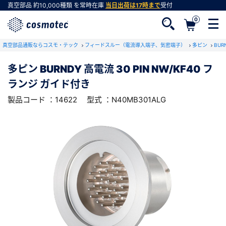
真空部品
約10,000種類
を常時在庫
当日出荷は17時まで
受付
0
RoHS2適合報告書のダウンロード
真空部品通販ならコスモ・テック
下記製品のRoHS2適合報告書のダウンロードをします。
フィードスルー（電流導入端子、気密端子）
多ピン
BU
多ピン BURNDY 高電流 30 PIN NW/KF40 フ
多ピン BURNDY 高電流 30 PIN NW/KF40
ランジ ガイド付き
フランジ ガイド付き
会員登録がお済みでない方
型式 ：N40MB301ALG
製品コード ：14622
製品コード ：14622
型式 ：N40MB301ALG
会員登録をすれば、便利な機能がご利用いただけ
ます。
会社・学校・研究機関名
必須
ダウンロードする