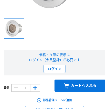
新規会員登録（無料）
※新規会員登録をお申し込み頂いてから本登録となるまで、数日間かかる場合
があります。また当社の判断によりお断りする場合があります。
会員の方はこちら
ログイン
価格・在庫の表示は
ログイン（会員登録）が必要です
※パスワードをお忘れの方は、
パスワード再発行ページ
へ
ログイン
※メールアドレスを忘れた方は、
お問い合わせページ
よりお問い合わせくださ
い
カートへ入れる
数量
部品管理ツールに追加