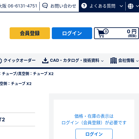
大阪 06-6131-4751
お問い合わせ
よくある質問
0 円
0
会員登録
ログイン
(税抜)
会員の方はこちら
クイックオーダー
CAD・カタログ・技術資料
会社情報
側：チューブ/真空側：チューブ X2
ログイン
真空側：チューブ X2
パスワード再発行ページ
へ
、
お問い合わせページ
よりお問い合わせください
価格・在庫の表示は
T2
ログイン（会員登録）が必要です
ログイン