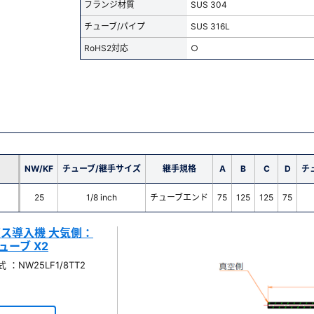
フランジ材質
SUS 304
チューブ/パイプ
SUS 316L
RoHS2対応
○
NW/KF
チューブ/継手サイズ
継手規格
A
B
C
D
チ
25
1/8 inch
チューブエンド
75
125
125
75
・ガス導入機 大気側：
ーブ X2
：NW25LF1/8TT2