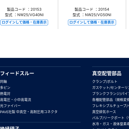
製品コード ：20153
製品コード ：20154
型式 ：NW25/VG40NI
型式 ：NW25/VG50NI
ログインして価格・在庫表示
ログインして価格・在庫表示
フィードスルー
真空配管部品
同軸
クランプ/ボルト
多ピン
ガスケット/センターリ
熱電対
ブランクフランジ/パイ
高電圧・小中高電流
各種配管部品（規格変
光ファイバー
フレキシブルチューブ/
PAVE社製 中真空・高耐圧用コネクタ
真空排気ホース
バルブ/リークポート（
水冷・ガス・液体窒素