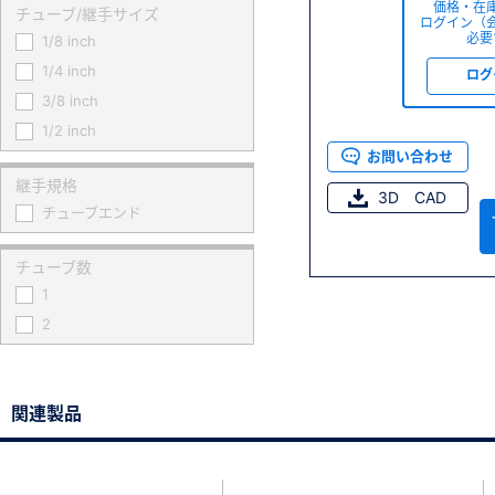
価格・在
チューブ/継手サイズ
ログイン（
必要
1/8 inch
1/4 inch
ログ
3/8 inch
1/2 inch
お問い合わせ
継手規格
3D CAD
チューブエンド
チューブ数
1
2
関連製品