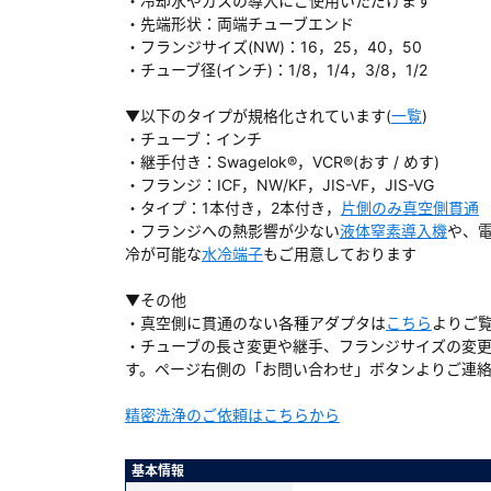
・冷却水やガスの導入にご使用いただけます
・先端形状：両端チューブエンド
・フランジサイズ(NW)：16，25，40，50
・チューブ径(インチ)：1/8，1/4，3/8，1/2
▼以下のタイプが規格化されています(
一覧
)
ダウンロードする
・チューブ：インチ
・継手付き：Swagelok®，VCR®(おす / めす)
）
・フランジ：ICF，NW/KF，JIS-VF，JIS-VG
・タイプ：1本付き，2本付き，
片側のみ真空側貫通
・フランジへの熱影響が少ない
液体窒素導入機
や、
、数日間かかる場合があります。
冷が可能な
水冷端子
もご用意しております
▼その他
・真空側に貫通のない各種アダプタは
こちら
よりご
・チューブの長さ変更や継手、フランジサイズの変
す。ページ右側の「お問い合わせ」ボタンよりご連
精密洗浄のご依頼はこちらから
基本情報