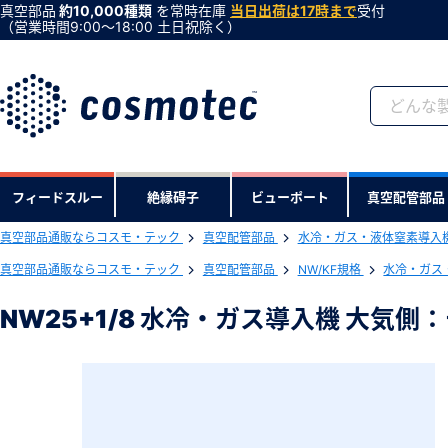
真空部品
約10,000種類
を常時在庫
当日出荷は17時まで
受付
（営業時間9:00〜18:00 土日祝除く）
会員登録がお済みで
フィードスルー
絶縁碍子
ビューポート
真空配管部品
会員登録をすれば、便利な機能がご利
真空部品通販ならコスモ・テック
真空配管部品
水冷・ガス・液体窒素導入
下記製品のRoHS2適合報告書のダ
真空部品通販ならコスモ・テック
真空配管部品
NW/KF規格
水冷・ガス・
NW25+1/8 水冷・ガス導入機 大気側
NW25+1/8 水冷・ガス導入機 大気
型式 ：NW25LF1/8TT2
製品コード ：2701
会社・学校・研究機関名