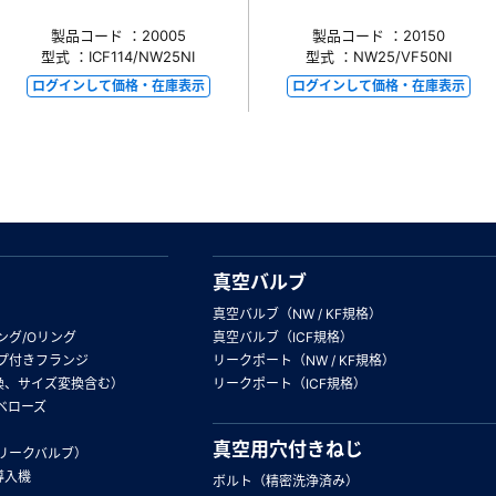
製品コード ：20005
製品コード ：20150
型式 ：ICF114/NW25NI
型式 ：NW25/VF50NI
ログインして価格・在庫表示
ログインして価格・在庫表示
真空バルブ
真空バルブ（NW / KF規格）
ング/Oリング
真空バルブ（ICF規格）
プ付きフランジ
リークポート（NW / KF規格）
換、サイズ変換含む）
リークポート（ICF規格）
ベローズ
真空用穴付きねじ
リークバルブ）
導入機
ボルト（精密洗浄済み）