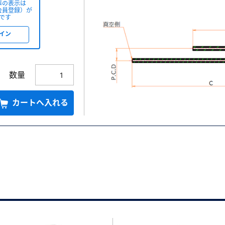
庫の表示は
会員登録）が
です
イン
数量
カートへ入れる