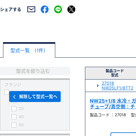
シェアする
型式一覧 (1件）
型式を絞り込む
製品コード
型式
27018
フランジ
NW25LF1/8TT2
NW/KF
解除して型式一覧へ
16
NW25+1/8 水冷
チューブ/真空側：チュ
25
製品コード ：27018 型式 
40
50