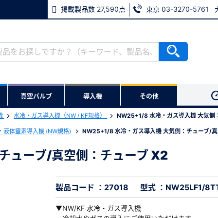
掲載製品数 27,590点
東京 03-3270-5761
RoHS2適合報告書のダウンロード
ない方
真空バルブ
導入機
その他
用いただけます。
機
水冷・ガス導入機（NW / KF規格）
NW25+1/8 水冷・ガス導入機 大気
ウンロードをします。
液体窒素導入機 (NW規格)
NW25+1/8 水冷・ガス導入機 大気側：チューブ/
：チューブ/真空側：チューブ X2
側：チューブ/真空側：チューブ X2
※パスワードをお忘れの方は、
8
※メールアドレスを忘れた方は
製品コード ：27018
型式 ：NW25LF1/8T
▼NW/KF 水冷・ガス導入機
必須