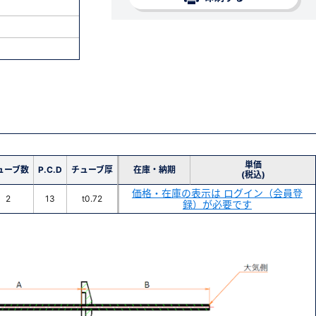
単価
ューブ数
P.C.D
チューブ厚
在庫・納期
(税込)
価格・在庫の表示は ログイン（会員登
2
13
t0.72
録）が必要です