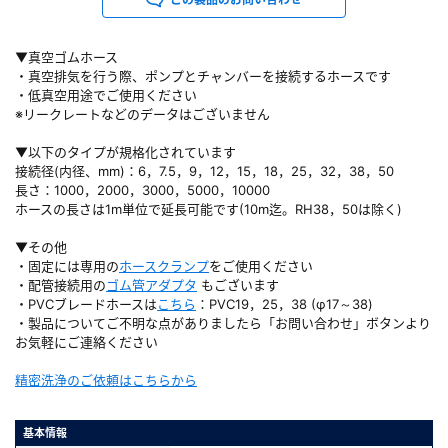
▼真空ゴムホース
・真空排気を行う際、ポンプとチャンバーを接続するホースです
・低真空用途でご使用ください
※リークレートなどのデータはございません
▼以下のタイプが規格化されています
接続径(内径、mm)：6，7.5，9，12，15，18，25，32，38，50
長さ：1000，2000，3000，5000，10000
ホースの長さは1m単位で延長可能です(10m迄。RH38，50は除く)
▼その他
・固定には専用の
ホースクランプ
をご使用ください
・配管接続用の
ゴム管アダプタ
もございます
・PVCブレードホースは
こちら
：PVC19，25，38 (φ17～38)
・製品についてご不明な点がありましたら「お問い合わせ」ボタンより
お気軽にご連絡ください
精密洗浄のご依頼はこちらから
基本情報