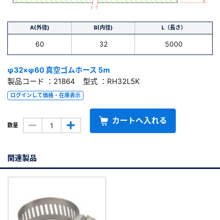
A(外径)
B(内径)
L（長さ）
60
32
5000
φ32×φ60 真空ゴムホース 5m
製品コード ：21864 型式 ：RH32L5K
ログインして価格・在庫表示
カートへ入れる
数量
関連製品