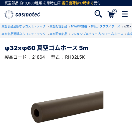
真空部品
約10,000種類
を常時在庫
当日出荷は17時まで
受付
0
RoHS2適合報告書のダウンロード
真空部品通販ならコスモ・テック
下記製品のRoHS2適合報告書のダウンロードをします。
真空配管部品
NW/KF規格
排気アダプタ／ホース
φ32
真空部品通販ならコスモ・テック
真空配管部品
フレキシブルチューブ/ベローズ/ホース
真
φ32×φ60 真空ゴムホース 5m
φ32×φ60 真空ゴムホース 5m
会員登録がお済みでない方
型式 ：RH32L5K
製品コード ：21864
製品コード ：21864
型式 ：RH32L5K
会員登録をすれば、便利な機能がご利用いただけ
ます。
会社・学校・研究機関名
必須
ダウンロードする