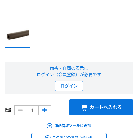
新規会員登録（無料）
※新規会員登録をお申し込み頂いてから本登録となるまで、数日間かかる場合
があります。また当社の判断によりお断りする場合があります。
会員の方はこちら
価格・在庫の表示は
ログイン
ログイン（会員登録）が必要です
※パスワードをお忘れの方は、
パスワード再発行ページ
へ
ログイン
※メールアドレスを忘れた方は、
お問い合わせページ
よりお問い合わせくださ
い
カートへ入れる
数量
部品管理ツールに追加
この製品のお問い合わせ